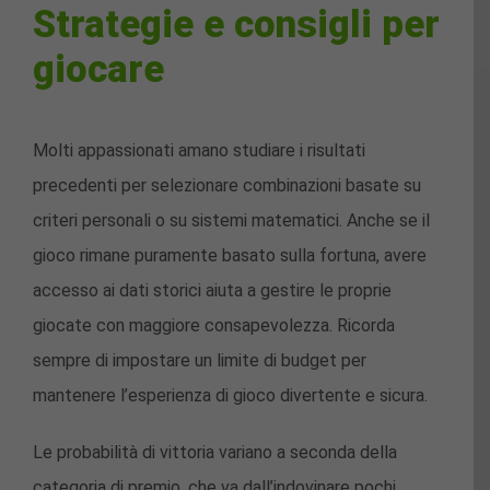
Strategie e consigli per
giocare
Molti appassionati amano studiare i risultati
precedenti per selezionare combinazioni basate su
criteri personali o su sistemi matematici. Anche se il
gioco rimane puramente basato sulla fortuna, avere
accesso ai dati storici aiuta a gestire le proprie
giocate con maggiore consapevolezza. Ricorda
sempre di impostare un limite di budget per
mantenere l’esperienza di gioco divertente e sicura.
Le probabilità di vittoria variano a seconda della
categoria di premio, che va dall’indovinare pochi