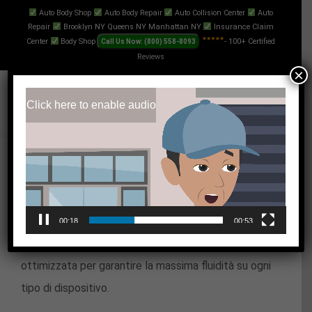
Skip
Auto Body Shop
Auto Body Repair
Auto Collision Center
Auto
Repair
Brooklyn NY Queens NY Manhattan NY
Insurance Claim
to
Center
Body Shop
- 100+ Certified
content
Reviews
×
Video
Click here to enable audio
Player
Il mondo dei casinò online ha trovato in questo
operatore un punto di riferimento fondamentale per
l’intrattenimento digitale. Per accedere rapidamente
ai tuoi giochi preferiti, effettua il
leovegas login
e
00:18
00:53
scopri le promozioni attive. La piattaforma è
ottimizzata per garantire la massima fluidità su ogni
tipo di dispositivo.