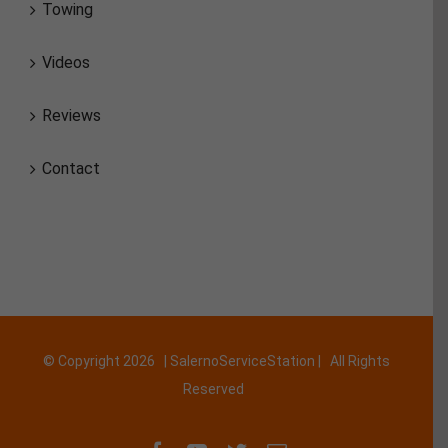
Towing
Videos
Reviews
Contact
© Copyright
2026 | SalernoServiceStation | All Rights
Reserved