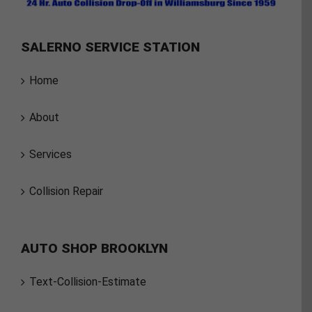
SALERNO SERVICE STATION
Home
About
Services
Collision Repair
AUTO SHOP BROOKLYN
Text-Collision-Estimate