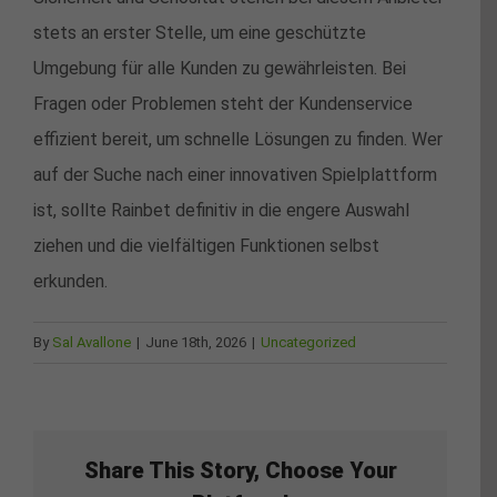
stets an erster Stelle, um eine geschützte
Umgebung für alle Kunden zu gewährleisten. Bei
Fragen oder Problemen steht der Kundenservice
effizient bereit, um schnelle Lösungen zu finden. Wer
auf der Suche nach einer innovativen Spielplattform
ist, sollte Rainbet definitiv in die engere Auswahl
ziehen und die vielfältigen Funktionen selbst
erkunden.
By
Sal Avallone
|
June 18th, 2026
|
Uncategorized
Share This Story, Choose Your