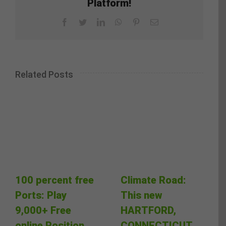
Platform!
Facebook
Twitter
LinkedIn
WhatsApp
Pinterest
Email
Related Posts
100 percent free
Climate Road:
Ports: Play
This new
9,000+ Free
HARTFORD,
online Position
CONNECTICUT