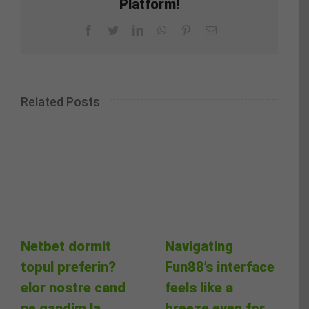
Platform!
Facebook
Twitter
LinkedIn
WhatsApp
Pinterest
Email
Related Posts
Netbet dormit
Navigating
topul preferin?
Fun88’s interface
elor nostre cand
feels like a
ne gandim la
breeze even for