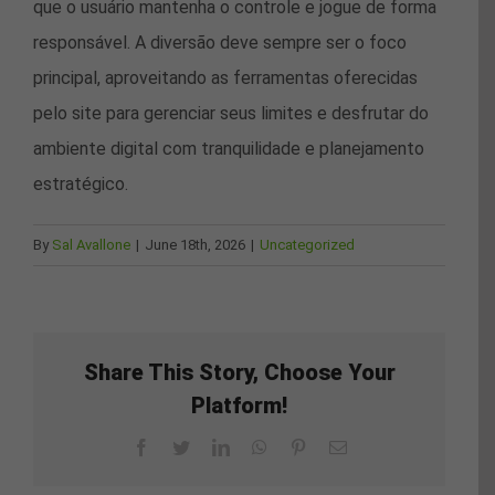
que o usuário mantenha o controle e jogue de forma
responsável. A diversão deve sempre ser o foco
principal, aproveitando as ferramentas oferecidas
pelo site para gerenciar seus limites e desfrutar do
ambiente digital com tranquilidade e planejamento
estratégico.
By
Sal Avallone
|
June 18th, 2026
|
Uncategorized
Share This Story, Choose Your
Platform!
Facebook
Twitter
LinkedIn
WhatsApp
Pinterest
Email