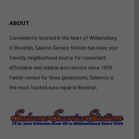
ABOUT
Conveniently located in the heart of Williamsburg
in Brooklyn, Salerno Service Station has been your
friendly, neighborhood source for consistent,
affordable and reliable auto service since 1959.
Family-owned for three generations, Salerno’s is
the most trusted auto repair in Brooklyn.