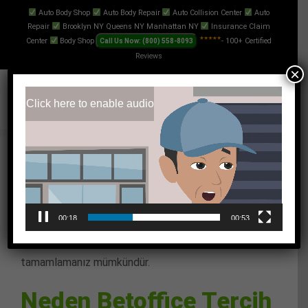
Skip
Auto Body Shop
Auto Body Repair
Auto Collision Center
Auto
Repair
Brooklyn NY Queens NY Manhattan NY
Insurance Claim
to
Center
Body Shop
- 100+ Certified
content
Reviews
×
Video
Click here to enable audio
Player
Bahis dünyasında güvenilir ve hızlı bir platform
arayanlar için yeni seçenekler sunuluyor. Siz de hemen
betoffice mobil
üzerinden giriş yaparak avantajlı
oranlardan yararlanmaya başlayabilirsiniz. Kullanıcı
00:18
00:53
dostu arayüzü sayesinde tüm işlemlerinizi kısa sürede
tamamlamanız mümkündür.
Neden Betoffice Tercih