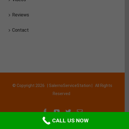
Reviews
Contact
© Copyright
2026 | SalernoServiceStation | All Rights
Reserved
Facebook
YouTube
Twitter
Email
CALL US NOW