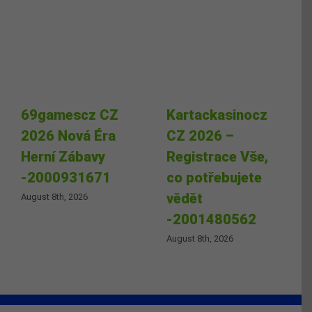
69gamescz CZ
Kartackasinocz
2026 Nová Éra
CZ 2026 –
Herní Zábavy
Registrace Vše,
-2000931671
co potřebujete
vědět
August 8th, 2026
-2001480562
August 8th, 2026