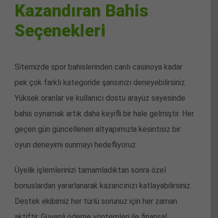
Kazandıran Bahis
Seçenekleri
Sitemizde spor bahislerinden canlı casinoya kadar
pek çok farklı kategoride şansınızı deneyebilirsiniz.
Yüksek oranlar ve kullanıcı dostu arayüz sayesinde
bahis oynamak artık daha keyifli bir hale gelmiştir. Her
geçen gün güncellenen altyapımızla kesintisiz bir
oyun deneyimi sunmayı hedefliyoruz.
Üyelik işlemlerinizi tamamladıktan sonra özel
bonuslardan yararlanarak kazancınızı katlayabilirsiniz.
Destek ekibimiz her türlü sorunuz için her zaman
aktiftir. Güvenli ödeme yöntemleri ile finansal