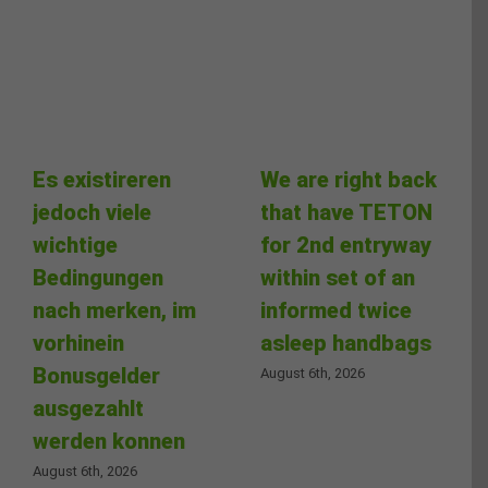
Es existireren
We are right back
jedoch viele
that have TETON
wichtige
for 2nd entryway
Bedingungen
within set of an
nach merken, im
informed twice
vorhinein
asleep handbags
Bonusgelder
August 6th, 2026
ausgezahlt
werden konnen
August 6th, 2026