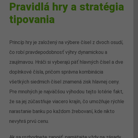
Pravidlá hry a stratégia
tipovania
Princíp hry je založený na výbere čísel z dvoch osudí,
čo robí pravdepodobnosť výhry dynamickou a
zaujímavou. Hráči si vyberajú päť hlavných čísel a dve
doplnkové čísla, pričom správna kombinácia
všetkých siedmich čísel znamená zisk hlavnej ceny.
Pre mnohých je najväčšou výhodou tejto lotérie fakt,
že sa jej zúčastňuje viacero krajín, čo umožňuje rýchle
narastanie banku po každom žrebovaní, kde nikto
nevyhrá prvú cenu.
Ak sa rozhodnete zapojiť, pamätajte vždy na zásady