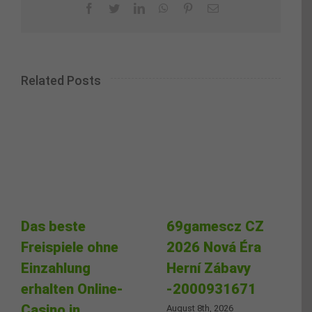
Facebook
Twitter
LinkedIn
WhatsApp
Pinterest
Email
Related Posts
Das beste
69gamescz CZ
Freispiele ohne
2026 Nová Éra
Einzahlung
Herní Zábavy
erhalten Online-
-2000931671
Casino in
August 8th, 2026