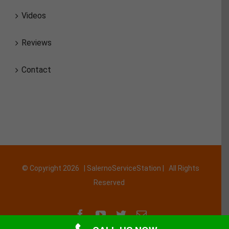
Videos
Reviews
Contact
© Copyright
2026 | SalernoServiceStation | All Rights
Reserved
Facebook
YouTube
Twitter
Email