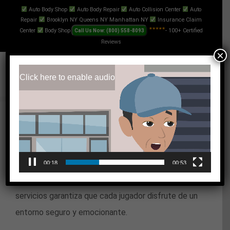
Skip
Auto Body Shop
Auto Body Repair
Auto Collision Center
Auto
Repair
Brooklyn NY Queens NY Manhattan NY
Insurance Claim
to
Center
Body Shop
- 100+ Certified
content
Reviews
×
Video
Click here to enable audio
Player
El mundo de las apuestas deportivas en línea ha
evolucionado significativamente en los últimos años.
Muchos usuarios buscan plataformas confiables
donde encontrar
betway españa
como una opción
00:18
00:53
destacada para sus pronósticos. La calidad de sus
servicios garantiza que cada jugador disfrute de un
entorno seguro y emocionante.