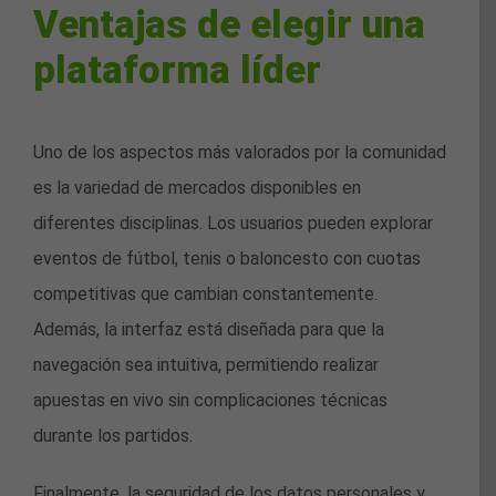
Ventajas de elegir una
plataforma líder
Uno de los aspectos más valorados por la comunidad
es la variedad de mercados disponibles en
diferentes disciplinas. Los usuarios pueden explorar
eventos de fútbol, tenis o baloncesto con cuotas
competitivas que cambian constantemente.
Además, la interfaz está diseñada para que la
navegación sea intuitiva, permitiendo realizar
apuestas en vivo sin complicaciones técnicas
durante los partidos.
Finalmente, la seguridad de los datos personales y