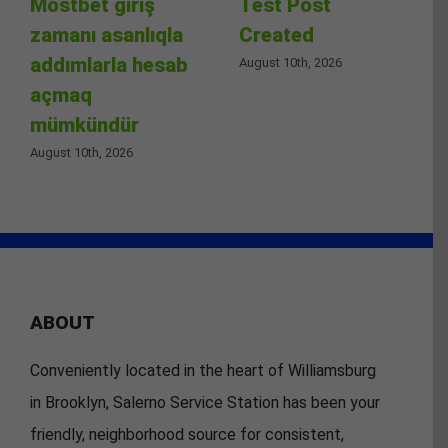
Mostbet giriş
Test Post
zamanı asanlıqla
Created
addımlarla hesab
August 10th, 2026
açmaq
mümkündür
August 10th, 2026
ABOUT
Conveniently located in the heart of Williamsburg
in Brooklyn, Salerno Service Station has been your
friendly, neighborhood source for consistent,