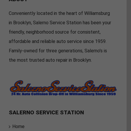
Conveniently located in the heart of Williamsburg
in Brooklyn, Salerno Service Station has been your
friendly, neighborhood source for consistent,
affordable and reliable auto service since 1959.
Family-owned for three generations, Salerno’s is
the most trusted auto repair in Brooklyn.
SALERNO SERVICE STATION
Home