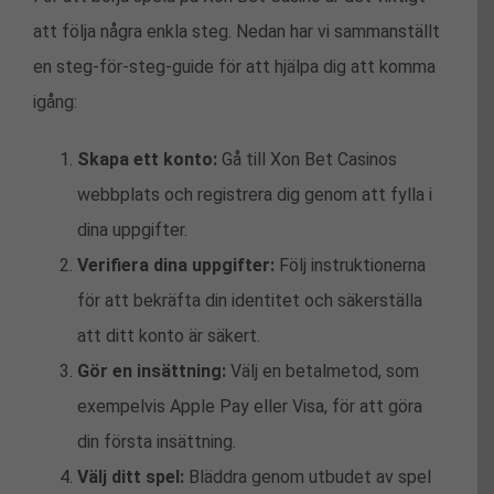
att följa några enkla steg. Nedan har vi sammanställt
en steg-för-steg-guide för att hjälpa dig att komma
igång:
Skapa ett konto:
Gå till Xon Bet Casinos
webbplats och registrera dig genom att fylla i
dina uppgifter.
Verifiera dina uppgifter:
Följ instruktionerna
för att bekräfta din identitet och säkerställa
att ditt konto är säkert.
Gör en insättning:
Välj en betalmetod, som
exempelvis Apple Pay eller Visa, för att göra
din första insättning.
Välj ditt spel:
Bläddra genom utbudet av spel