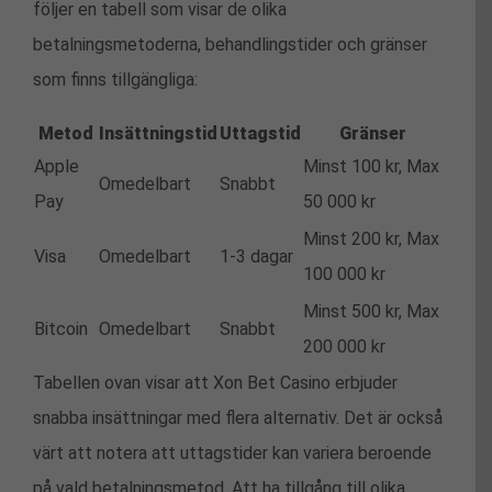
följer en tabell som visar de olika
betalningsmetoderna, behandlingstider och gränser
som finns tillgängliga:
Metod
Insättningstid
Uttagstid
Gränser
Apple
Minst 100 kr, Max
Omedelbart
Snabbt
Pay
50 000 kr
Minst 200 kr, Max
Visa
Omedelbart
1-3 dagar
100 000 kr
Minst 500 kr, Max
Bitcoin
Omedelbart
Snabbt
200 000 kr
Tabellen ovan visar att Xon Bet Casino erbjuder
snabba insättningar med flera alternativ. Det är också
värt att notera att uttagstider kan variera beroende
på vald betalningsmetod. Att ha tillgång till olika