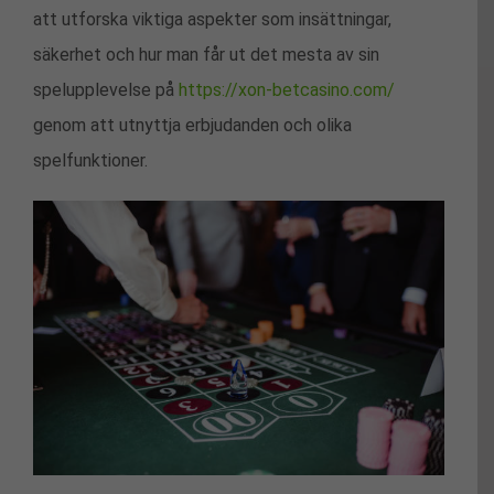
att utforska viktiga aspekter som insättningar,
säkerhet och hur man får ut det mesta av sin
spelupplevelse på
https://xon-betcasino.com/
genom att utnyttja erbjudanden och olika
spelfunktioner.