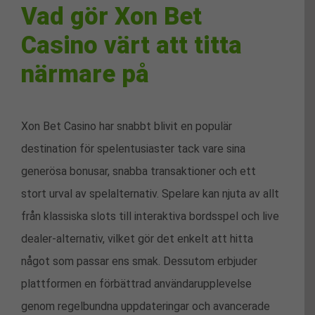
Vad gör Xon Bet
Casino värt att titta
närmare på
Xon Bet Casino har snabbt blivit en populär
destination för spelentusiaster tack vare sina
generösa bonusar, snabba transaktioner och ett
stort urval av spelalternativ. Spelare kan njuta av allt
från klassiska slots till interaktiva bordsspel och live
dealer-alternativ, vilket gör det enkelt att hitta
något som passar ens smak. Dessutom erbjuder
plattformen en förbättrad användarupplevelse
genom regelbundna uppdateringar och avancerade