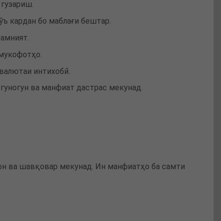
 гузариш.
ӯъ кардан бо маблағи бештар.
 амният.
мукофотҳо.
 валютаи интихобӣ.
гуногун ва манфиат дастрас мекунад.
он ва шавқовар мекунад. Ин манфиатҳо ба самти