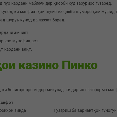
 пур кардани маблағи дар ҳисоби худ заруриро гузаред.
 кунед, ки манфиатҳои шумо ва ҷалби шуморо ҳам муфид 
ед шуруъ кунед ва лаззат баред.
ардани амният.
ар кас мувофиқ аст.
т кардани вақт.
ҳои казино Пинко
, ки бозигаронро водор мекунад, ки дар ин платформа ман
всифот
бозиҳои зинда
Гузариш ба вариантҳои гуногун