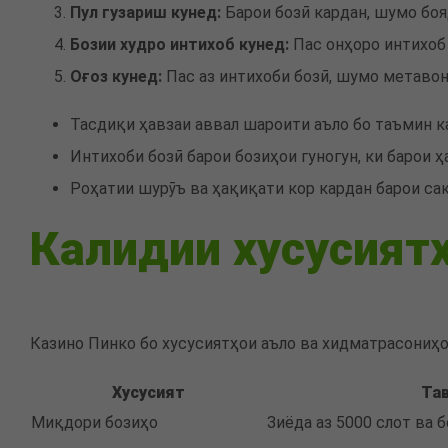
Пул гузариш кунед:
Барои бозӣ кардан, шумо бояд
Бозии худро интихоб кунед:
Пас онҳоро интихоб
Оғоз кунед:
Пас аз интихоби бозӣ, шумо метавон
Тасдиқи ҳавзаи аввал шароити аъло бо таъмин к
Интихоби бозӣ барои бозиҳои гуногун, ки барои ҳ
Роҳатии шурӯъ ва ҳақиқати кор кардан барои сақ
Калидии хусусият
Казино Пинко бо хусусиятҳои аъло ва хидматрасониҳо
Хусусият
Та
Миқдори бозиҳо
Зиёда аз 5000 слот ва 