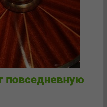
т повседневную