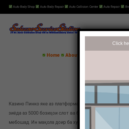
Skip
Auto Body Shop
Auto Body Repair
Auto Collision Center
Auto Repair
Br
to
content
Video
Click he
Player
Home
About
Services
Collision
Казино Пинко яке аз платформаҳои аълосифат мебошад
зиёда аз 5000 бозиҳои слот ва бозиҳои зинда, Пинко 
мебошад. Ин мақола доир ба хусусиятҳои аслии казин