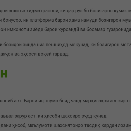
ои аслӣ ва хидматрасонӣ, ки ҳар рӯз бо бозигарон кӯмак 
и бонусҳо, ин платформа барои ҳама намуди бозигарон мув
он имконоти зиёде барои хурсандӣ ва босамар гузаронида
ки бозиҳои зинда низ пешниҳод мекунад, ки бозигарон мет
аяҷон ва эҳсоси воқеӣ гардад.
ан
носиб аст. Барои ин, шумо бояд чанд марҳилаҳои асосиро г
аввал зарур аст, ки ҳисоби шахсиро эҷод кунед.
рдани ҳисоб, маълумоти шахсиятонро тасдиқ кардан лозим