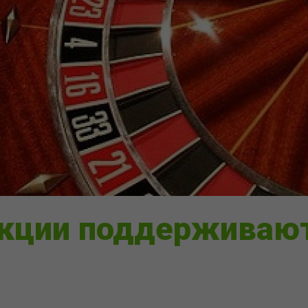
нкции поддерживаю