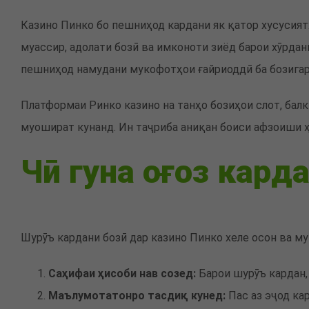
Казино Пинко бо пешниҳод кардани як қатор хусусиятҳ
муассир, адолати бозӣ ва имконоти зиёд барои хӯрдан
пешниҳод намудани мукофотҳои ғайриоддӣ ба бозигар
Платформаи Pинко казино на танҳо бозиҳои слот, бал
муошират кунанд. Ин таҷриба аниқан боиси афзоиши ҳ
Чӣ гуна оғоз кард
Шурӯъ кардани бозӣ дар казино Пинко хеле осон ва му
Саҳифаи ҳисоби нав созед:
Барои шурӯъ кардан, 
Маълумотатонро тасдиқ кунед:
Пас аз эҷод ка