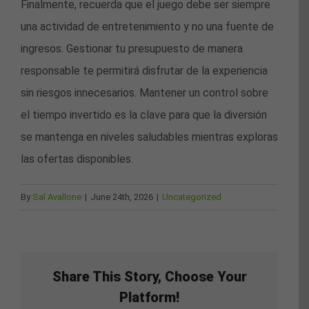
Finalmente, recuerda que el juego debe ser siempre
una actividad de entretenimiento y no una fuente de
ingresos. Gestionar tu presupuesto de manera
responsable te permitirá disfrutar de la experiencia
sin riesgos innecesarios. Mantener un control sobre
el tiempo invertido es la clave para que la diversión
se mantenga en niveles saludables mientras exploras
las ofertas disponibles.
By
Sal Avallone
|
June 24th, 2026
|
Uncategorized
Share This Story, Choose Your
Platform!