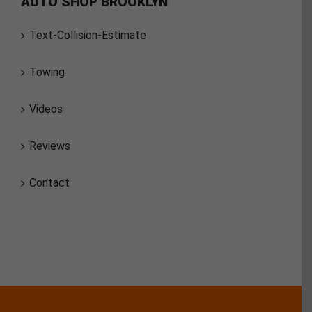
AUTO SHOP BROOKLYN
Text-Collision-Estimate
Towing
Videos
Reviews
Contact