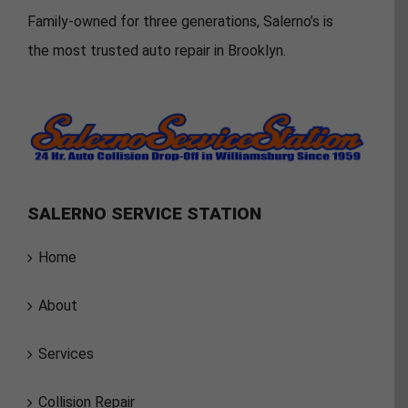
Family-owned for three generations, Salerno’s is
the most trusted auto repair in Brooklyn.
SALERNO SERVICE STATION
Home
About
Services
Collision Repair