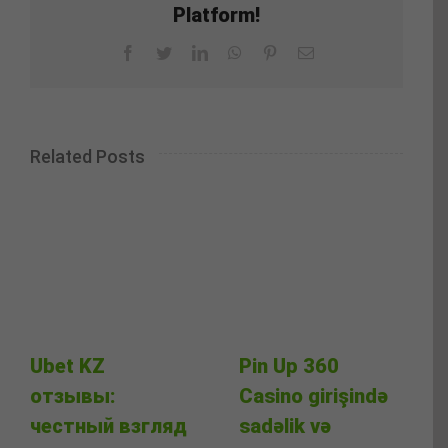
Platform!
Facebook
Twitter
LinkedIn
WhatsApp
Pinterest
Email
Related Posts
Ubet KZ
Pin Up 360
отзывы:
Casino girişində
честный взгляд
sadəlik və