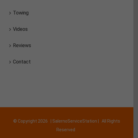
Towing
Videos
Reviews
Contact
© Copyright
2026 | SalernoServiceStation | All Rights
Reserved