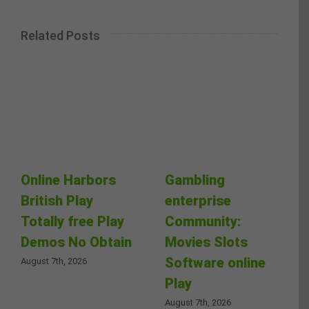
Related Posts
Online Harbors
Gambling
British Play
enterprise
Totally free Play
Community:
Demos No Obtain
Movies Slots
Software online
August 7th, 2026
Play
August 7th, 2026