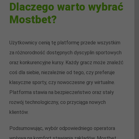
Dlaczego warto wybrać
Mostbet?
Użytkownicy cenią tę platformę przede wszystkim
za różnorodność dostępnych dyscyplin sportowych
oraz konkurencyjne kursy. Każdy gracz może znaleźć
coś dla siebie, niezależnie od tego, czy preferuje
klasyczne sporty, czy nowoczesne gry wirtualne.
Platforma stawia na bezpieczeństwo oraz stały
rozwój technologiczny, co przyciąga nowych
klientów.
Podsumowując, wybór odpowiedniego operatora
wpływa na komfort stawiania zakładów. Mostbet