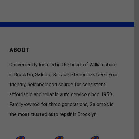
ABOUT
Conveniently located in the heart of Williamsburg
in Brooklyn, Salerno Service Station has been your
friendly, neighborhood source for consistent,
affordable and reliable auto service since 1959.
Family-owned for three generations, Salerno’s is
the most trusted auto repair in Brooklyn.