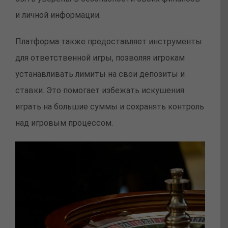
и личной информации.
Платформа также предоставляет инструменты
для ответственной игры, позволяя игрокам
устанавливать лимиты на свои депозиты и
ставки. Это помогает избежать искушения
играть на большие суммы и сохранять контроль
над игровым процессом.