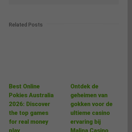
Related Posts
Best Online
Ontdek de
Pokies Australia
geheimen van
2026: Discover
gokken voor de
the top games
ultieme casino
for real money
ervaring bij
play
Malina Casino