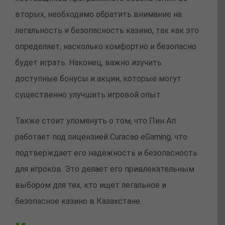
вторых, необходимо обратить внимание на
легальность и безопасность казино, так как это
определяет, насколько комфортно и безопасно
будет играть. Наконец, важно изучить
доступные бонусы и акции, которые могут
существенно улучшить игровой опыт.
Также стоит упомянуть о том, что Пин Ап
работает под лицензией Curacao eGaming, что
подтверждает его надежность и безопасность
для игроков. Это делает его привлекательным
выбором для тех, кто ищет легальное и
безопасное казино в Казахстане.