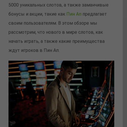
5000 уникальных слотов, а также заманчивые
бонусы и акции, такие как
Пин Ап
предлагает
своим пользователям. В этом обзоре мы
рассмотрим, что нового в мире слотов, как
начать играть, а также какие преимущества
ждут игроков в Пин Ап.