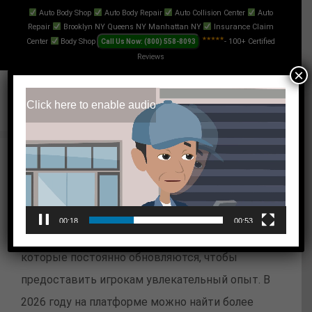
Skip
Auto Body Shop
Auto Body Repair
Auto Collision Center
Auto
Repair
Brooklyn NY Queens NY Manhattan NY
Insurance Claim
to
Center
Body Shop
- 100+ Certified
content
Reviews
×
Video
Click here to enable audio
Player
Казино Пин Ап предлагает своим пользователям
00:18
00:53
широкий выбор игровых автоматов и слотов,
которые постоянно обновляются, чтобы
предоставить игрокам увлекательный опыт. В
2026 году на платформе можно найти более