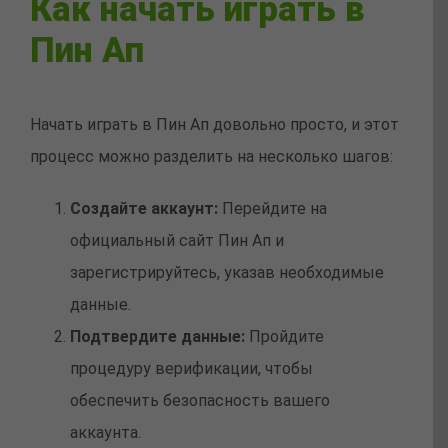
Как начать играть в
Пин Ап
Начать играть в Пин Ап довольно просто, и этот
процесс можно разделить на несколько шагов:
Создайте аккаунт:
Перейдите на
официальный сайт Пин Ап и
зарегистрируйтесь, указав необходимые
данные.
Подтвердите данные:
Пройдите
процедуру верификации, чтобы
обеспечить безопасность вашего
аккаунта.