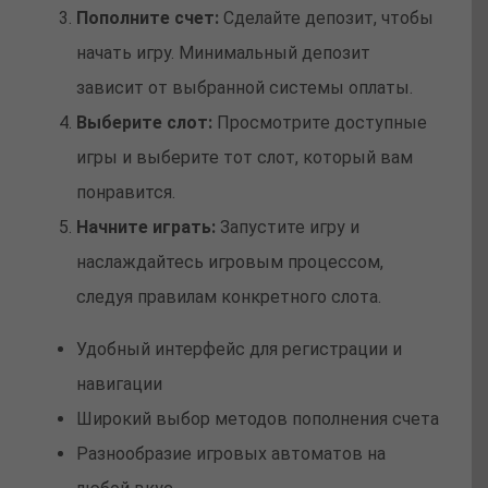
Пополните счет:
Сделайте депозит, чтобы
начать игру. Минимальный депозит
зависит от выбранной системы оплаты.
Выберите слот:
Просмотрите доступные
игры и выберите тот слот, который вам
понравится.
Начните играть:
Запустите игру и
наслаждайтесь игровым процессом,
следуя правилам конкретного слота.
Удобный интерфейс для регистрации и
навигации
Широкий выбор методов пополнения счета
Разнообразие игровых автоматов на