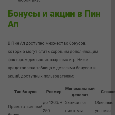
любой вкус
Бонусы и акции в Пин
Ап
В Пин Ап доступно множество бонусов,
которые могут стать хорошим дополняющим
фактором для ваших азартных игр. Ниже
представлена таблица с деталями бонусов и
акций, доступных пользователям:
Минимальный
Тип бонуса
Размер
Ставк
депозит
до 120% +
Зависит от
Обычные
Приветственный
250
системы
условия
бонус