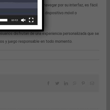
e su soporte técnico. Al navegar por su interfaz, es fácil
rofesional desde cualquier dispositivo móvil o
00:53
usuarios disfrutan de una experiencia personalizada que se
atos y juego responsable en todo momento.
Facebook
Twitter
LinkedIn
WhatsApp
Pinterest
Email