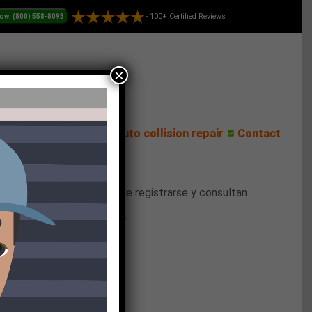
- 100+ Certified Reviews
×
ess Center
Reviews
Auto collision repair
Contact
encias confiables antes de registrarse y consultan
lidad y un entorno seguro.