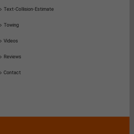
Text-Collision-Estimate
Towing
Videos
Reviews
Contact