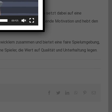
bereithält. Die Plattform setzt dabei auf eine
es sorgt für eine langanhaltende Motivation und hebt den
00:53
ntwicklern zusammen und bietet eine faire Spielumgebung,
e Spieler, die Wert auf Qualität und Unterhaltung legen.
Facebook
Twitter
LinkedIn
WhatsApp
Pinterest
Email