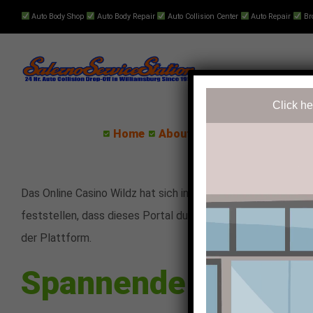
Skip
Auto Body Shop
Auto Body Repair
Auto Collision Center
Auto Repair
Br
to
content
Video
Click he
Player
Home
About
Services
Collision
Das Online Casino Wildz hat sich in den letzten Jahren du
feststellen, dass dieses Portal durch ein modernes Design u
der Plattform.
Spannende Bonusa