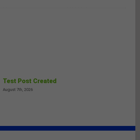
Test Post Created
August 7th, 2026