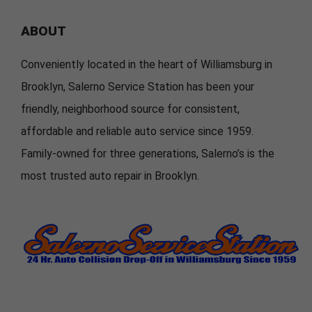
ABOUT
Conveniently located in the heart of Williamsburg in
Brooklyn, Salerno Service Station has been your
friendly, neighborhood source for consistent,
affordable and reliable auto service since 1959.
Family-owned for three generations, Salerno’s is the
most trusted auto repair in Brooklyn.