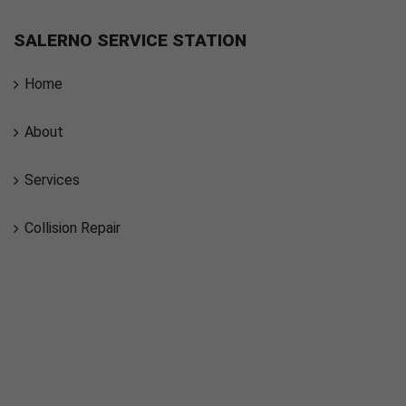
SALERNO SERVICE STATION
Home
About
Services
Collision Repair