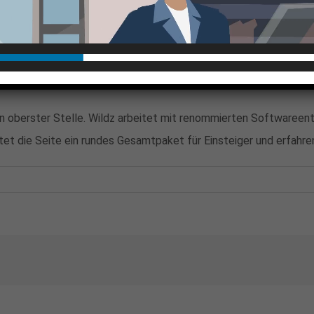
tem, welches regelmäßig Freispiele und Boni für aktive Nutzer 
lots Level aufsteigt und exklusive Belohnungen freischaltet. Di
 ab.
 an oberster Stelle. Wildz arbeitet mit renommierten Softwaree
etet die Seite ein rundes Gesamtpaket für Einsteiger und erfahren