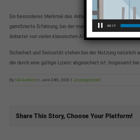
Ein besonderes Merkmal des Anbieters ist das Belohnungssys
gamifizierte Erfahrung, bei der man durch das Spielen von S
00:18
Anbieter von vielen klassischen Alternativen auf dem Markt
Sicherheit und Seriosität stehen bei der Nutzung natürlich
die durch eine gültige Lizenz abgesichert ist. Insgesamt bi
By
Sal Avallone
|
June 24th, 2026
|
Uncategorized
Share This Story, Choose Your Platform!