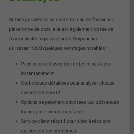
Betandyou APK ne se contente pas de fournir une
plateforme de paris; elle est également dotée de
fonctionnalités qui améliorent l’expérience
utilisateur. Voici quelques avantages notables :
Paris en direct avec des cotes mises à jour
instantanément.
Statistiques détaillées pour analyser chaque
événement sportif.
Options de paiement adaptées aux utilisateurs
locaux pour une gestion facile.
Service client réactif pour aider à résoudre
rapidement les problèmes.