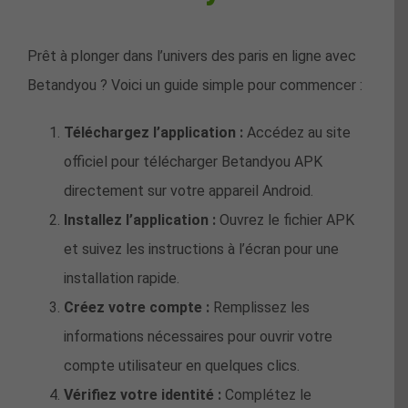
Prêt à plonger dans l’univers des paris en ligne avec
Betandyou ? Voici un guide simple pour commencer :
Téléchargez l’application :
Accédez au site
officiel pour télécharger Betandyou APK
directement sur votre appareil Android.
Installez l’application :
Ouvrez le fichier APK
et suivez les instructions à l’écran pour une
installation rapide.
Créez votre compte :
Remplissez les
informations nécessaires pour ouvrir votre
compte utilisateur en quelques clics.
Vérifiez votre identité :
Complétez le