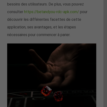
besoins des utilisateurs. De plus, vous pouvez
consulter
https://betandyou-rdc-apk.com/
pour
découvrir les différentes facettes de cette
application, ses avantages, et les étapes
nécessaires pour commencer à parier.