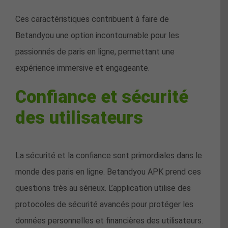
Ces caractéristiques contribuent à faire de
Betandyou une option incontournable pour les
passionnés de paris en ligne, permettant une
expérience immersive et engageante.
Confiance et sécurité
des utilisateurs
La sécurité et la confiance sont primordiales dans le
monde des paris en ligne. Betandyou APK prend ces
questions très au sérieux. L’application utilise des
protocoles de sécurité avancés pour protéger les
données personnelles et financières des utilisateurs.