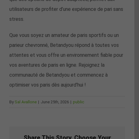
utilisateurs de profiter d’une expérience de pari sans
stress.
Que vous soyez un amateur de paris sportifs ou un
parieur chevronné, Betandyou répond à toutes vos
attentes et vous offre un environnement fiable pour
vos aventures de paris en ligne. Rejoignez la
communauté de Betandyou et commencez à
optimiser vos paris dès aujourd’hui !
By
Sal Avallone
|
June 25th, 2026
|
public
Share This Story, Choose Your