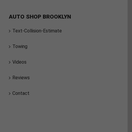
AUTO SHOP BROOKLYN
Text-Collision-Estimate
Towing
Videos
Reviews
Contact