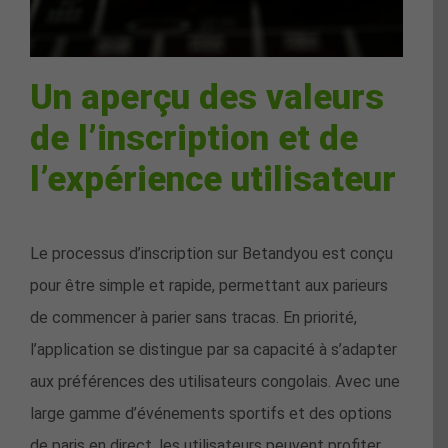
Un aperçu des valeurs
de l’inscription et de
l’expérience utilisateur
Le processus d’inscription sur Betandyou est conçu
pour être simple et rapide, permettant aux parieurs
de commencer à parier sans tracas. En priorité,
l’application se distingue par sa capacité à s’adapter
aux préférences des utilisateurs congolais. Avec une
large gamme d’événements sportifs et des options
de paris en direct, les utilisateurs peuvent profiter