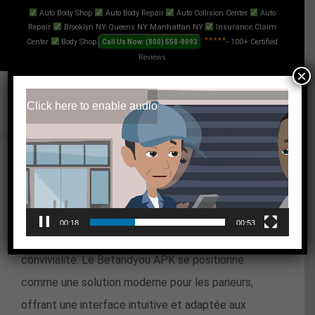
Skip
Auto Body Shop
Auto Body Repair
Auto Collision Center
Auto
Repair
Brooklyn NY Queens NY Manhattan NY
Insurance Claim
to
Center
Body Shop
- 100+ Certified
content
Reviews
×
Video
Click here to enable audio
Player
Dans le monde des paris en ligne, il est crucial d’avoir
00:18
00:53
accès à une plateforme qui allie performance et
convivialité. Le Betandyou APK se positionne
comme une solution moderne pour les parieurs,
offrant une interface intuitive et adaptée aux