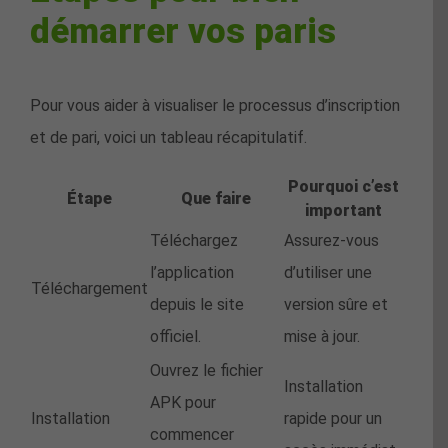
démarrer vos paris
Pour vous aider à visualiser le processus d’inscription
et de pari, voici un tableau récapitulatif.
Pourquoi c’est
Étape
Que faire
important
Téléchargez
Assurez-vous
l’application
d’utiliser une
Téléchargement
depuis le site
version sûre et
officiel.
mise à jour.
Ouvrez le fichier
Installation
APK pour
Installation
rapide pour un
commencer