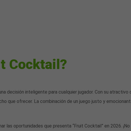
t Cocktail?
 decisión inteligente para cualquier jugador. Con su atractivo di
cho que ofrecer. La combinación de un juego justo y emocionant
ar las oportunidades que presenta “Fruit Cocktail” en 2026. ¡No 