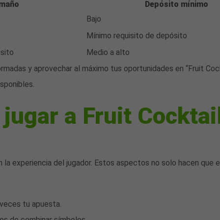
maño
Depósito mínimo
Bajo
Mínimo requisito de depósito
sito
Medio a alto
madas y aprovechar al máximo tus oportunidades en “Fruit Cockta
isponibles.
jugar a Fruit Cocktai
an la experiencia del jugador. Estos aspectos no solo hacen que
veces tu apuesta.
des de combinar símbolos.