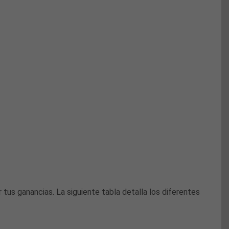
 tus ganancias. La siguiente tabla detalla los diferentes