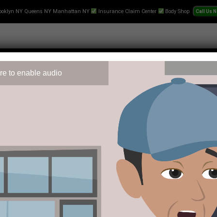
ooklyn NY Queens NY Manhattan NY
Insurance Claim Center
Body Shop
re to enable audio
 Repair
Text-Collision-Estimate
Towing
Videos
Pr
sıdır. Oyunçular üçün müxtəlif mükafatlar, bonuslar və təşviqlərl
 kazino dünyasında nələrin baş verdiyinə, oyunçuların
pin up 360 