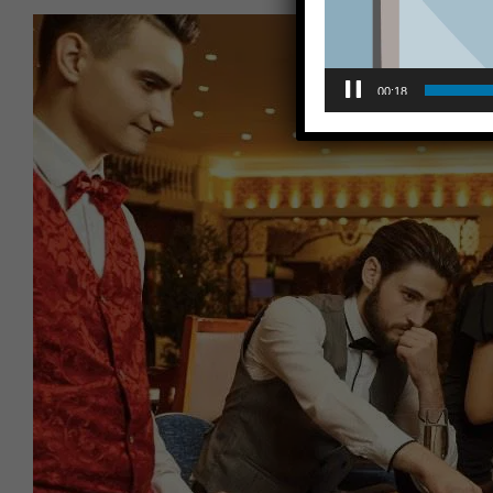
00:19