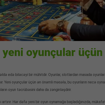
: yeni oyunçular üçün
əldə edə biləcəyi bir mühitdir. Oyunlar, slotlardan masada oyunlar
nır. Yeni oyunçular üçün ən önəmli məsələ, bu oyunların necə oyna
ların oyun təcrübəsini daha da zənginləşdirir.
ı artırır. Hər dəfə yeni bir oyun oynamağa başladığınızda, mükafa