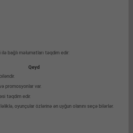
 ilə bağlı məlumatları təqdim edir:
Qeyd
iləndir.
və promosyonlar var.
si təqdim edir.
əliklə, oyunçular özlərinə ən uyğun olanını seçə bilərlər.