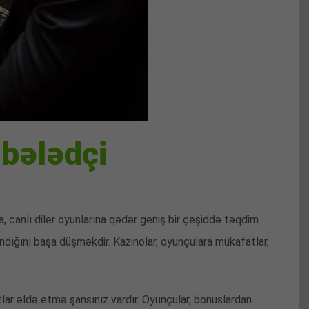
 bələdçi
a, canlı diler oyunlarına qədər geniş bir çeşiddə təqdim
ndığını başa düşməkdir. Kazinolar, oyunçulara mükafatlar,
tlar əldə etmə şansınız vardır. Oyunçular, bonuslardan