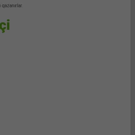
qazanırlar.
çi