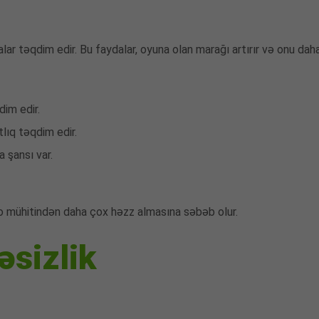
lar təqdim edir. Bu faydalar, oyuna olan marağı artırır və onu dah
dim edir.
lıq təqdim edir.
 şansı var.
o mühitindən daha çox həzz almasına səbəb olur.
əsizlik