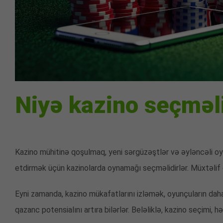
Niyə kazino seçməl
Kazino mühitinə qoşulmaq, yeni sərgüzəştlər və əyləncəli o
etdirmək üçün kazinolarda oynamağı seçməlidirlər. Müxtəlif oy
Eyni zamanda, kazino mükafatlarını izləmək, oyunçuların dah
qazanc potensialını artıra bilərlər. Beləliklə, kazino seçim