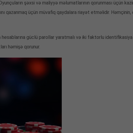
. Oyunçuların şəxsi və maliyyə məlumatlarının qorunması üçün kazino
barını qazanmaq üçün müvafiq qaydalara riayət etməlidir. Həmçinin
hesablarına güclü parollar yaratmalı və iki faktorlu identifikasiya 
tları həmişə qorunur.