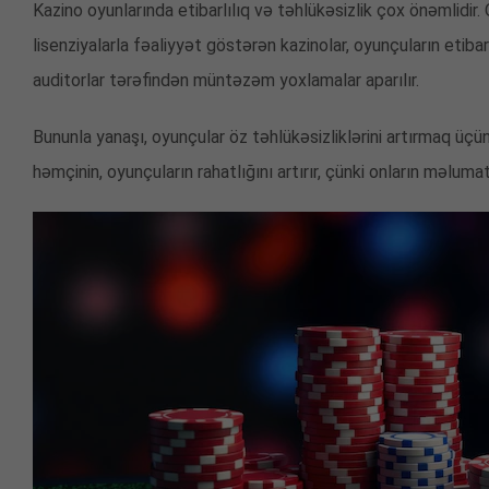
Kazino oyunlarında etibarlılıq və təhlükəsizlik çox önəmlidir
lisenziyalarla fəaliyyət göstərən kazinolar, oyunçuların eti
auditorlar tərəfindən müntəzəm yoxlamalar aparılır.
Bununla yanaşı, oyunçular öz təhlükəsizliklərini artırmaq üçün 
həmçinin, oyunçuların rahatlığını artırır, çünki onların məluma