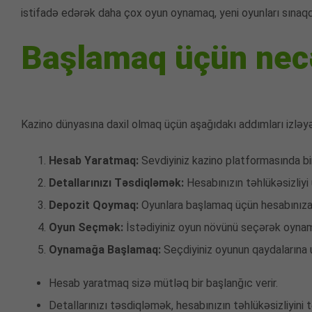
istifadə edərək daha çox oyun oynamaq, yeni oyunları sınaq
Başlamaq üçün nec
Kazino dünyasına daxil olmaq üçün aşağıdakı addımları izləyə 
Hesab Yaratmaq:
Sevdiyiniz kazino platformasında bi
Detallarınızı Təsdiqləmək:
Hesabınızın təhlükəsizliyi
Depozit Qoymaq:
Oyunlara başlamaq üçün hesabınıza p
Oyun Seçmək:
İstədiyiniz oyun növünü seçərək oynama
Oynamağa Başlamaq:
Seçdiyiniz oyunun qaydalarına 
Hesab yaratmaq sizə mütləq bir başlanğıc verir.
Detallarınızı təsdiqləmək, hesabınızın təhlükəsizliyini t