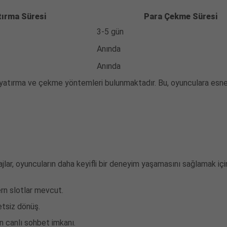
tırma Süresi
Para Çekme Süresi
3-5 gün
Anında
Anında
 yatırma ve çekme yöntemleri bulunmaktadır. Bu, oyunculara esnekli
ajlar, oyuncuların daha keyifli bir deneyim yaşamasını sağlamak içi
n slotlar mevcut.
tsiz dönüş.
n canlı sohbet imkanı.