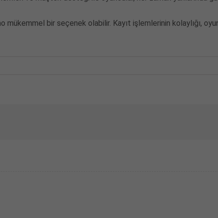
 mükemmel bir seçenek olabilir. Kayıt işlemlerinin kolaylığı, oyun