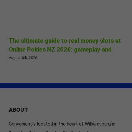
The ultimate guide to real money slots at
Online Pokies NZ 2026: gameplay and
August 6th, 2026
ABOUT
Conveniently located in the heart of Williamsburg in