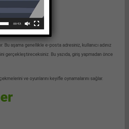
00:53
or. Bu aşama genellikle e-posta adresiniz, kullanıcı adınız
emini gerçekleştireceksiniz. Bu yazıda, giriş yapmadan önce
 çekmelerini ve oyunlarını keyifle oynamalarını sağlar.
er