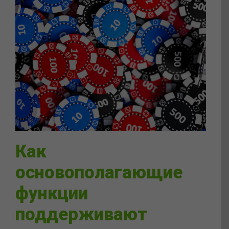
Как
основополагающие
функции
поддерживают