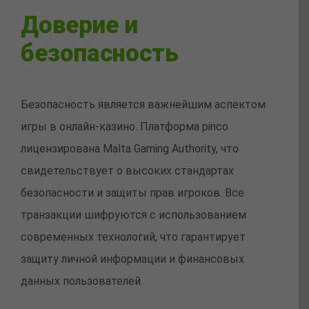
Доверие и
безопасность
Безопасность является важнейшим аспектом
игры в онлайн-казино. Платформа pinco
лицензирована Malta Gaming Authority, что
свидетельствует о высоких стандартах
безопасности и защиты прав игроков. Все
транзакции шифруются с использованием
современных технологий, что гарантирует
защиту личной информации и финансовых
данных пользователей.