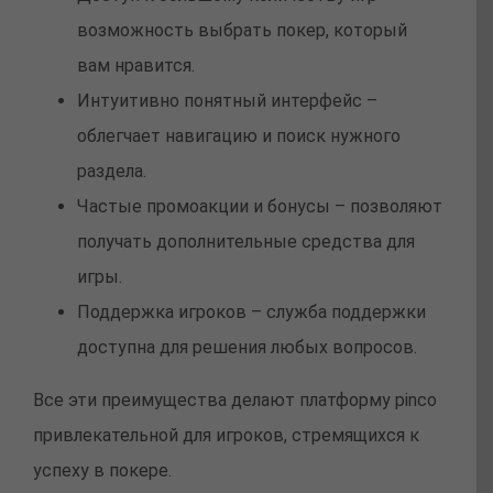
возможность выбрать покер, который
вам нравится.
Интуитивно понятный интерфейс –
облегчает навигацию и поиск нужного
раздела.
Частые промоакции и бонусы – позволяют
получать дополнительные средства для
игры.
Поддержка игроков – служба поддержки
доступна для решения любых вопросов.
Все эти преимущества делают платформу pinco
привлекательной для игроков, стремящихся к
успеху в покере.