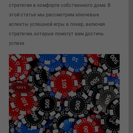
стратегии в комфорте собственного дома. В
этой статье мы рассмотрим ключевые
аспекты успешной игры в покер, включая
стратегии, которые помогут вам достичь
успеха.