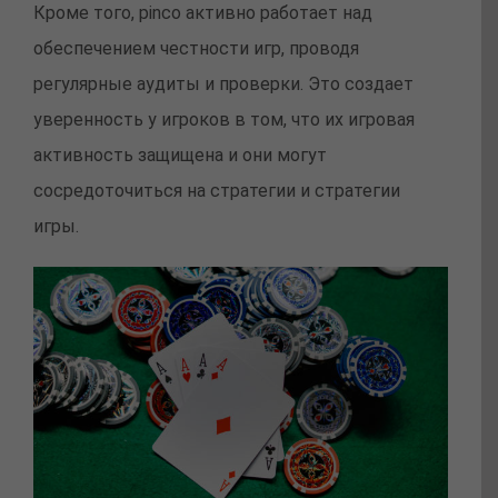
Кроме того, pinco активно работает над
обеспечением честности игр, проводя
регулярные аудиты и проверки. Это создает
уверенность у игроков в том, что их игровая
активность защищена и они могут
сосредоточиться на стратегии и стратегии
игры.