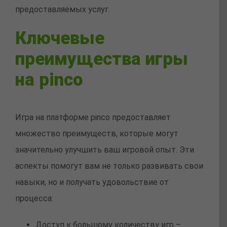
предоставляемых услуг.
Ключевые
преимущества игры
на pinco
Игра на платформе pinco предоставляет
множество преимуществ, которые могут
значительно улучшить ваш игровой опыт. Эти
аспекты помогут вам не только развивать свои
навыки, но и получать удовольствие от
процесса:
Доступ к большому количеству игр –