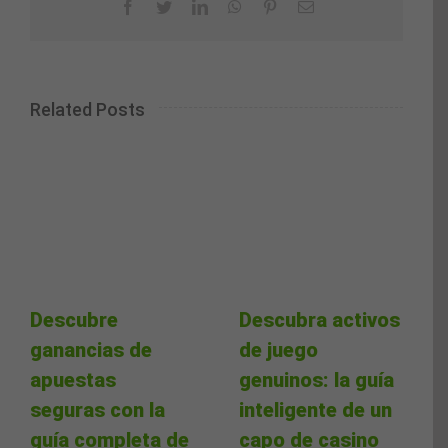
Facebook
Twitter
LinkedIn
WhatsApp
Pinterest
Email
Related Posts
Descubre
Descubra activos
ganancias de
de juego
apuestas
genuinos: la guía
seguras con la
inteligente de un
guía completa de
capo de casino