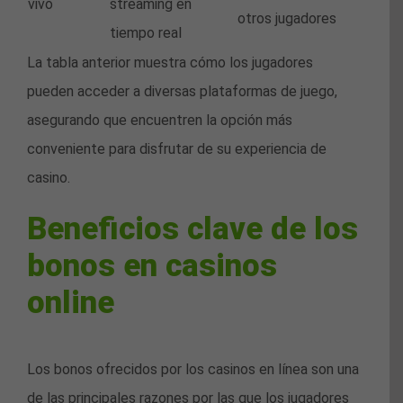
vivo
streaming en
otros jugadores
tiempo real
La tabla anterior muestra cómo los jugadores
pueden acceder a diversas plataformas de juego,
asegurando que encuentren la opción más
conveniente para disfrutar de su experiencia de
casino.
Beneficios clave de los
bonos en casinos
online
Los bonos ofrecidos por los casinos en línea son una
de las principales razones por las que los jugadores