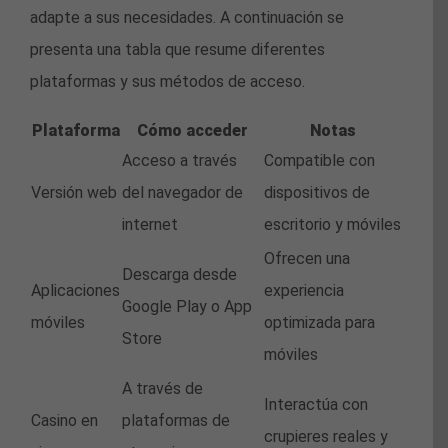
adapte a sus necesidades. A continuación se
presenta una tabla que resume diferentes
plataformas y sus métodos de acceso.
Plataforma
Cómo acceder
Notas
Acceso a través
Compatible con
Versión web
del navegador de
dispositivos de
internet
escritorio y móviles
Ofrecen una
Descarga desde
Aplicaciones
experiencia
Google Play o App
móviles
optimizada para
Store
móviles
A través de
Interactúa con
Casino en
plataformas de
crupieres reales y