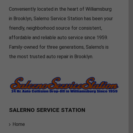
Conveniently located in the heart of Williamsburg
in Brooklyn, Salerno Service Station has been your
friendly, neighborhood source for consistent,
affordable and reliable auto service since 1959.
Family-owned for three generations, Salerno’s is
the most trusted auto repair in Brooklyn.
SALERNO SERVICE STATION
Home