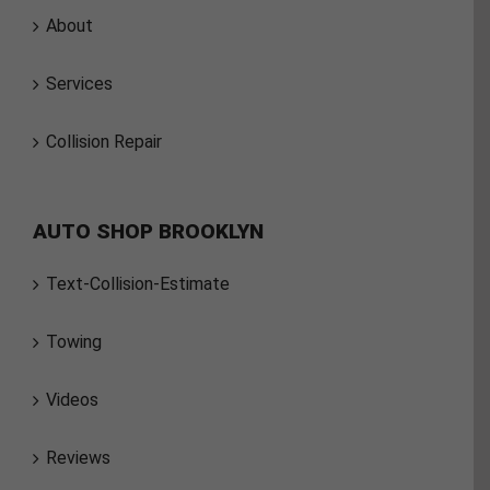
About
Services
Collision Repair
AUTO SHOP BROOKLYN
Text-Collision-Estimate
Towing
Videos
Reviews