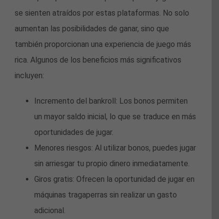
se sienten atraídos por estas plataformas. No solo
aumentan las posibilidades de ganar, sino que
también proporcionan una experiencia de juego más
rica. Algunos de los beneficios más significativos
incluyen:
Incremento del bankroll: Los bonos permiten
un mayor saldo inicial, lo que se traduce en más
oportunidades de jugar.
Menores riesgos: Al utilizar bonos, puedes jugar
sin arriesgar tu propio dinero inmediatamente.
Giros gratis: Ofrecen la oportunidad de jugar en
máquinas tragaperras sin realizar un gasto
adicional.