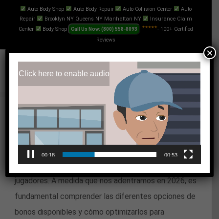
Skip
Auto Body Shop
Auto Body Repair
Auto Collision Center
Auto
Repair
Brooklyn NY Queens NY Manhattan NY
Insurance Claim
to
Center
Body Shop
- 100+ Certified
content
Reviews
×
Video
Click here to enable audio
Player
En el vasto mundo de los casinos en línea, los bonos
00:19
00:53
juegan un papel crucial para atraer y mantener a los
jugadores. A medida que nos adentramos en 2026, es
fundamental comprender las diferentes opciones de
bonos disponibles y cómo optimizarlos para