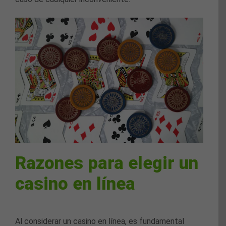
Razones para elegir un
casino en línea
Al considerar un casino en línea, es fundamental