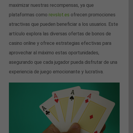
maximizar nuestras recompensas, ya que
plataformas como
revslot.es
ofrecen promociones
atractivas que pueden beneficiar a los usuarios. Este
artículo explora las diversas ofertas de bonos de
casino online y ofrece estrategias efectivas para
aprovechar al máximo estas oportunidades,
asegurando que cada jugador pueda disfrutar de una
experiencia de juego emocionante y lucrativa.