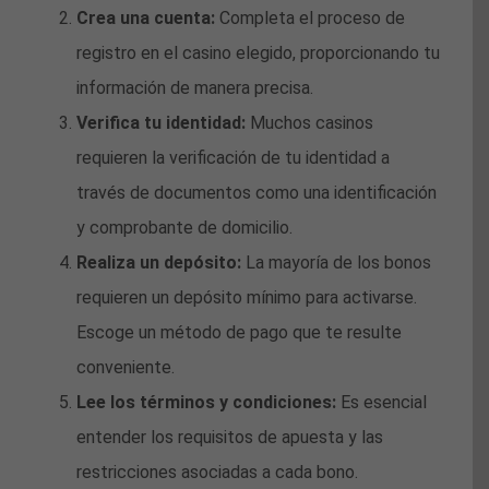
Crea una cuenta:
Completa el proceso de
registro en el casino elegido, proporcionando tu
información de manera precisa.
Verifica tu identidad:
Muchos casinos
requieren la verificación de tu identidad a
través de documentos como una identificación
y comprobante de domicilio.
Realiza un depósito:
La mayoría de los bonos
requieren un depósito mínimo para activarse.
Escoge un método de pago que te resulte
conveniente.
Lee los términos y condiciones:
Es esencial
entender los requisitos de apuesta y las
restricciones asociadas a cada bono.