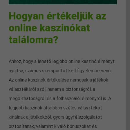
Hogyan értékeljük az
online kaszinókat
találomra?
Ahhoz, hogy a lehető legjobb online kaszinó élményt
nyújtsa, számos szempontot kell figyelembe venni.
Az online kaszinók értékelése nemcsak a játékok
választékáról szól, hanem a biztonságról, a
megbízhatóságról és a felhasználói élményről is. A
legjobb kaszinók általában széles választékot
kínálnak a játékokból, gyors ügyfélszolgálatot
biztosítanak, valamint kiváló bónuszokat és