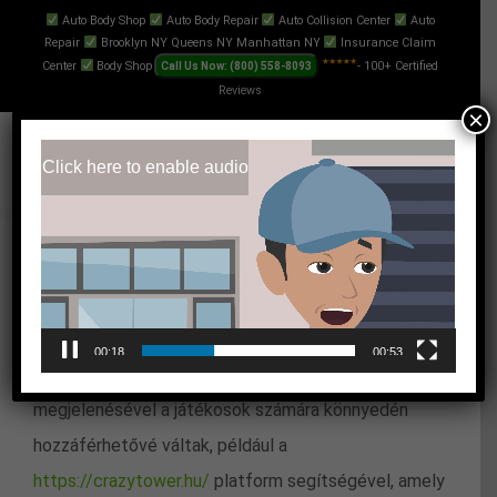
Skip
Auto Body Shop
Auto Body Repair
Auto Collision Center
Auto
Repair
Brooklyn NY Queens NY Manhattan NY
Insurance Claim
to
Center
Body Shop
- 100+ Certified
content
Reviews
×
Video
Click here to enable audio
Player
A mai digitális világban az online kaszinók egyre
00:18
00:53
népszerűbbek, és a mobilalkalmazások
megjelenésével a játékosok számára könnyedén
hozzáférhetővé váltak, például a
https://crazytower.hu/
platform segítségével, amely