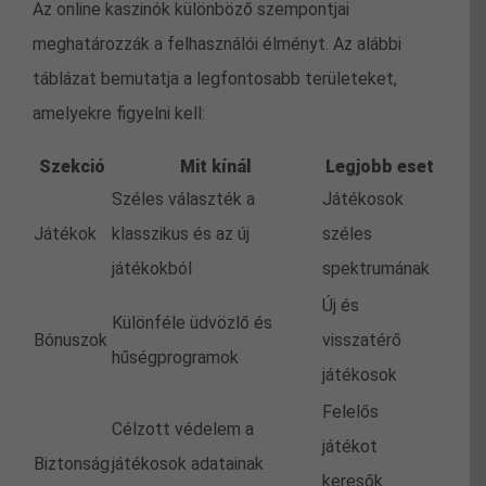
Az online kaszinók különböző szempontjai
meghatározzák a felhasználói élményt. Az alábbi
táblázat bemutatja a legfontosabb területeket,
amelyekre figyelni kell:
Szekció
Mit kínál
Legjobb eset
Széles választék a
Játékosok
Játékok
klasszikus és az új
széles
játékokból
spektrumának
Új és
Különféle üdvözlő és
Bónuszok
visszatérő
hűségprogramok
játékosok
Felelős
Célzott védelem a
játékot
Biztonság
játékosok adatainak
keresők