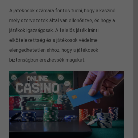
A játékosok számára fontos tudni, hogy a kaszinó
mely szervezetek által van ellenőrizve, és hogy a
játékok igazságosak. A felelős játék iránti
elkötelezettség és a játékosok védelme
elengedhetetlen ahhoz, hogy a játékosok
biztonságban érezhessék magukat.