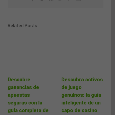
Related Posts
Descubre
Descubra activos
ganancias de
de juego
apuestas
genuinos: la guía
seguras con la
inteligente de un
guía completa de
capo de casino