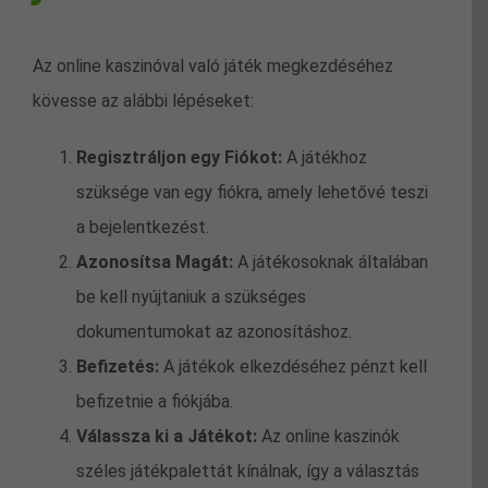
Az online kaszinóval való játék megkezdéséhez
kövesse az alábbi lépéseket:
Regisztráljon egy Fiókot:
A játékhoz
szüksége van egy fiókra, amely lehetővé teszi
a bejelentkezést.
Azonosítsa Magát:
A játékosoknak általában
be kell nyújtaniuk a szükséges
dokumentumokat az azonosításhoz.
Befizetés:
A játékok elkezdéséhez pénzt kell
befizetnie a fiókjába.
Válassza ki a Játékot:
Az online kaszinók
széles játékpalettát kínálnak, így a választás