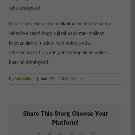
lehetőségeket.
Összességében a mobilalkalmazások használata
lehetővé teszi, hogy a játékosok maximálisan
kihasználják a modern technológia adta
lehetőségeket, és a legjobbat kapják az online
kaszinó élményből.
By
Sal Avallone
|
June 26th, 2026
|
public
Share This Story, Choose Your
Platform!
Facebook
Twitter
LinkedIn
WhatsApp
Pinterest
Email