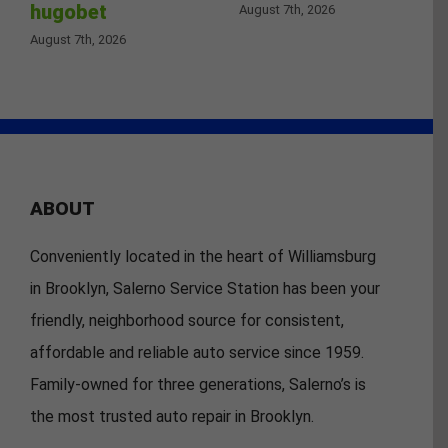
hugobet
August 7th, 2026
August 7th, 2026
ABOUT
Conveniently located in the heart of Williamsburg
in Brooklyn, Salerno Service Station has been your
friendly, neighborhood source for consistent,
affordable and reliable auto service since 1959.
Family-owned for three generations, Salerno’s is
the most trusted auto repair in Brooklyn.