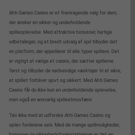
Ahti Games Casino er et fremragende valg for dem,
der ønsker en sikker og underholdende
spilleoplevelse. Med attraktive bonusser, hurtige
udbetalinger, og et bredt udvalg af spil tilbyder det
en platform, der appellerer til alle typer spillere. Det
er vigtigt at vælge et casino, der sætter spillerne
først og tilbyder de nødvendige værktøjer til at sikre,
at spillet forbliver sjovt og sikkert. Med Ahti Games
Casino får du ikke kun en underholdende oplevelse,
men også en ansvarlig spilleatmosfære.
Tøv ikke med at udforske Ahti Games Casino og
oplev fordelene selv. Med de mange spillmuligheder,
bonusser og sikkerhedsforanstaltninger er det en