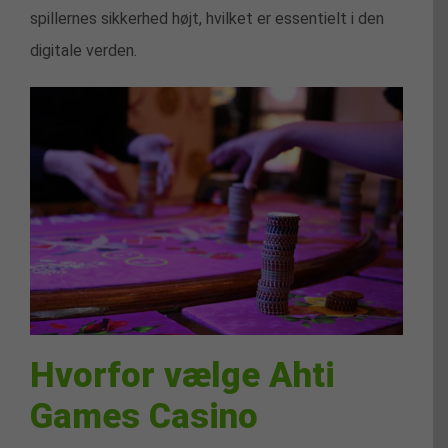
spillernes sikkerhed højt, hvilket er essentielt i den
digitale verden.
Hvorfor vælge Ahti
Games Casino