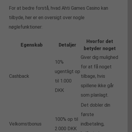
For at bedre forstå, hvad Ahti Games Casino kan
tilbyde, her er en oversigt over nogle
nøglefunktioner:
Hvorfor det
Egenskab
Detaljer
betyder noget
Giver dig mulighed
10%
for at få noget
ugentligt op
Cashback
tilbage, hvis
til 1.000
spillene ikke går
DKK
som planlagt.
Det dobler din
første
100% op til
Velkomstbonus
indbetaling,
2.000 DKK