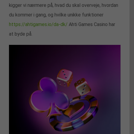
kigger vi nærmere på, hvad du skal overveje, hvordan
du kommer i gang, og hvilke unikke funktioner
https://ahtigames.io/da-dk/
Ahti Games Casino har
at byde på.