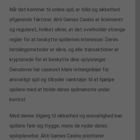
Når det kommer til online spil, er tillid og sikkerhed
afgørende faktorer. Ahti Games Casino er licenseret
og reguleret, hvilket sikrer, at det overholder strenge
regler for at beskytte spillernes interesser. Deres
betalingsmetoder er sikre, og alle transaktioner er
krypterede for at beskytte dine oplysninger.
Derudover har casinoet klare retningslinjer for
ansvarligt spil og tilbyder værktøjer til at hjælpe
spillere med at holde deres spilmønstre under
kontrol.
Med denne tilgang til sikkerhed og ansvarlighed kan
spillere føle sig trygge, mens de nyder deres
spiloplevelse. Ahti Games Casino prioriterer