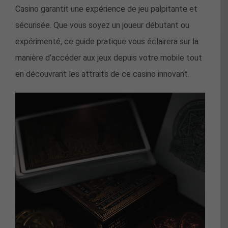
Casino garantit une expérience de jeu palpitante et
sécurisée. Que vous soyez un joueur débutant ou
expérimenté, ce guide pratique vous éclairera sur la
manière d’accéder aux jeux depuis votre mobile tout
en découvrant les attraits de ce casino innovant.