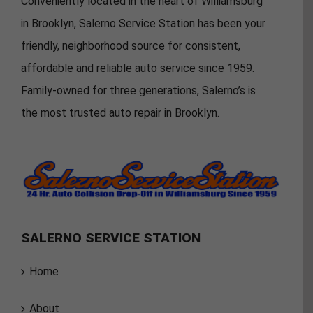
Conveniently located in the heart of Williamsburg
in Brooklyn, Salerno Service Station has been your
friendly, neighborhood source for consistent,
affordable and reliable auto service since 1959.
Family-owned for three generations, Salerno’s is
the most trusted auto repair in Brooklyn.
SALERNO SERVICE STATION
Home
About