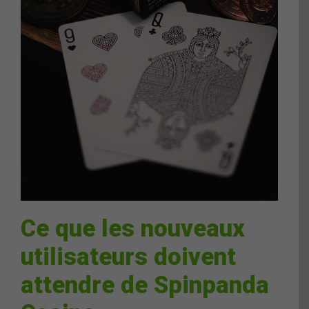
Ce que les nouveaux
utilisateurs doivent
attendre de Spinpanda