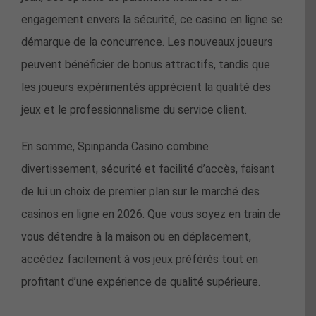
engagement envers la sécurité, ce casino en ligne se
démarque de la concurrence. Les nouveaux joueurs
peuvent bénéficier de bonus attractifs, tandis que
les joueurs expérimentés apprécient la qualité des
jeux et le professionnalisme du service client.
En somme, Spinpanda Casino combine
divertissement, sécurité et facilité d’accès, faisant
de lui un choix de premier plan sur le marché des
casinos en ligne en 2026. Que vous soyez en train de
vous détendre à la maison ou en déplacement,
accédez facilement à vos jeux préférés tout en
profitant d’une expérience de qualité supérieure.