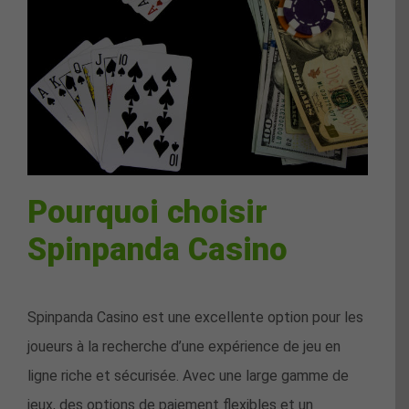
Pourquoi choisir
Spinpanda Casino
Spinpanda Casino est une excellente option pour les
joueurs à la recherche d’une expérience de jeu en
ligne riche et sécurisée. Avec une large gamme de
jeux, des options de paiement flexibles et un