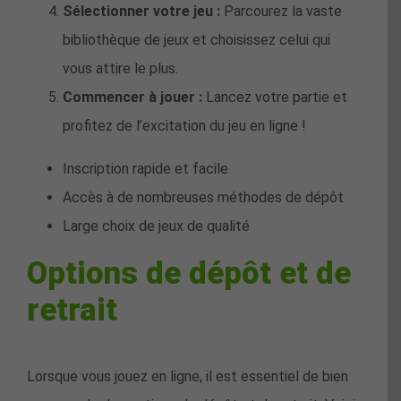
Sélectionner votre jeu :
Parcourez la vaste
bibliothèque de jeux et choisissez celui qui
vous attire le plus.
Commencer à jouer :
Lancez votre partie et
profitez de l’excitation du jeu en ligne !
Inscription rapide et facile
Accès à de nombreuses méthodes de dépôt
Large choix de jeux de qualité
Options de dépôt et de
retrait
Lorsque vous jouez en ligne, il est essentiel de bien