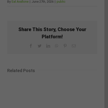
By
Sal Avallone
|
June 27th, 2026
|
public
Share This Story, Choose Your
Platform!
Facebook
Twitter
LinkedIn
WhatsApp
Pinterest
Email
Related Posts