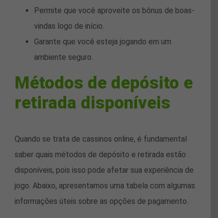
Permite que você aproveite os bônus de boas-
vindas logo de início.
Garante que você esteja jogando em um
ambiente seguro.
Métodos de depósito e
retirada disponíveis
Quando se trata de cassinos online, é fundamental
saber quais métodos de depósito e retirada estão
disponíveis, pois isso pode afetar sua experiência de
jogo. Abaixo, apresentamos uma tabela com algumas
informações úteis sobre as opções de pagamento.