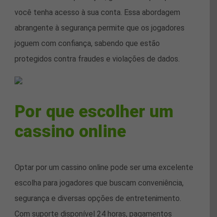
você tenha acesso à sua conta. Essa abordagem
abrangente à segurança permite que os jogadores
joguem com confiança, sabendo que estão
protegidos contra fraudes e violações de dados.
Por que escolher um
cassino online
Optar por um cassino online pode ser uma excelente
escolha para jogadores que buscam conveniência,
segurança e diversas opções de entretenimento.
Com suporte disponível 24 horas, pagamentos