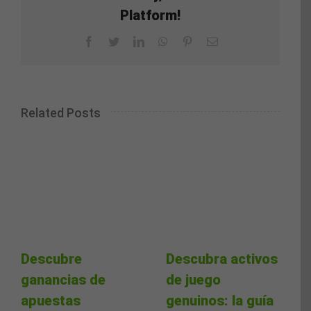
Platform!
Facebook
Twitter
LinkedIn
WhatsApp
Pinterest
Email
Related Posts
Descubre
Descubra activos
ganancias de
de juego
apuestas
genuinos: la guía