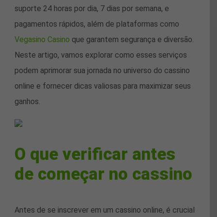
suporte 24 horas por dia, 7 dias por semana, e
pagamentos rápidos, além de plataformas como
Vegasino Casino
que garantem segurança e diversão.
Neste artigo, vamos explorar como esses serviços
podem aprimorar sua jornada no universo do cassino
online e fornecer dicas valiosas para maximizar seus
ganhos.
O que verificar antes
de começar no cassino
Antes de se inscrever em um cassino online, é crucial