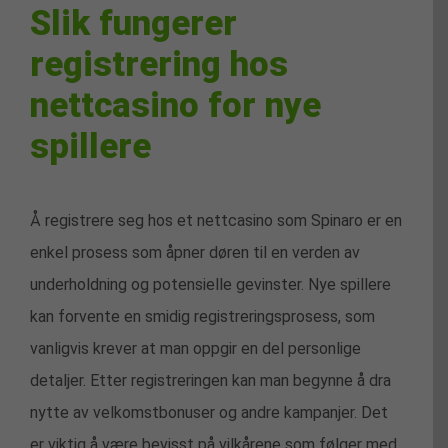
Slik fungerer
registrering hos
nettcasino for nye
spillere
Å registrere seg hos et nettcasino som Spinaro er en
enkel prosess som åpner døren til en verden av
underholdning og potensielle gevinster. Nye spillere
kan forvente en smidig registreringsprosess, som
vanligvis krever at man oppgir en del personlige
detaljer. Etter registreringen kan man begynne å dra
nytte av velkomstbonuser og andre kampanjer. Det
er viktig å være bevisst på vilkårene som følger med