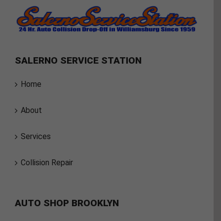
SALERNO SERVICE STATION
Home
About
Services
Collision Repair
AUTO SHOP BROOKLYN