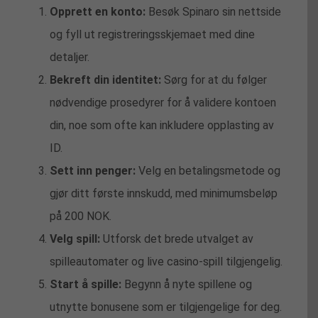
Opprett en konto:
Besøk Spinaro sin nettside
og fyll ut registreringsskjemaet med dine
detaljer.
Bekreft din identitet:
Sørg for at du følger
nødvendige prosedyrer for å validere kontoen
din, noe som ofte kan inkludere opplasting av
ID.
Sett inn penger:
Velg en betalingsmetode og
gjør ditt første innskudd, med minimumsbeløp
på 200 NOK.
Velg spill:
Utforsk det brede utvalget av
spilleautomater og live casino-spill tilgjengelig.
Start å spille:
Begynn å nyte spillene og
utnytte bonusene som er tilgjengelige for deg.