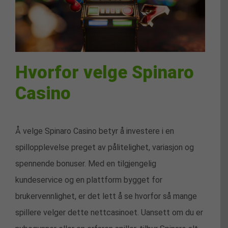
Hvorfor velge Spinaro
Casino
Å velge Spinaro Casino betyr å investere i en
spillopplevelse preget av pålitelighet, variasjon og
spennende bonuser. Med en tilgjengelig
kundeservice og en plattform bygget for
brukervennlighet, er det lett å se hvorfor så mange
spillere velger dette nettcasinoet. Uansett om du er