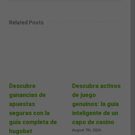
Related Posts
Descubre
Descubra activos
ganancias de
de juego
apuestas
genuinos: la guía
seguras con la
inteligente de un
guía completa de
capo de casino
hugobet
August 7th, 2026