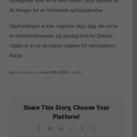
nybegynner eller en erfaren spiller, tilbyr Spinaro alt
du trenger for en fantastisk spillopplevelse.
Oppfordringen er klar: registrer deg i dag, dra nytte
av velkomstbonusen, og oppdag hvorfor Spinaro
Casino er et av de beste valgene for nettspillere i
Norge.
By
Sal Avallone
|
June 28th, 2026
|
public
Share This Story, Choose Your
Platform!
Facebook
Twitter
LinkedIn
WhatsApp
Pinterest
Email