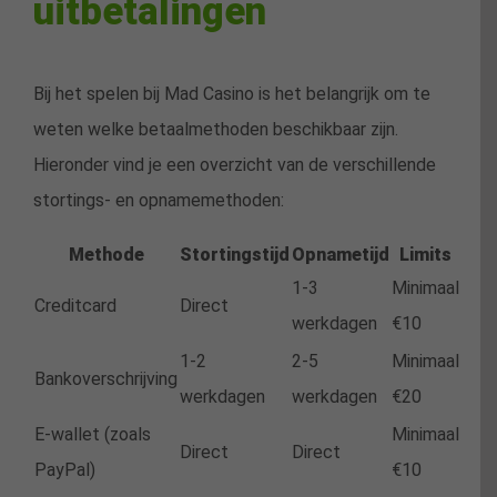
uitbetalingen
Bij het spelen bij Mad Casino is het belangrijk om te
weten welke betaalmethoden beschikbaar zijn.
Hieronder vind je een overzicht van de verschillende
stortings- en opnamemethoden:
Methode
Stortingstijd
Opnametijd
Limits
1-3
Minimaal
Creditcard
Direct
werkdagen
€10
1-2
2-5
Minimaal
Bankoverschrijving
werkdagen
werkdagen
€20
E-wallet (zoals
Minimaal
Direct
Direct
PayPal)
€10