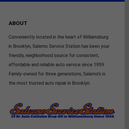
ABOUT
Conveniently located in the heart of Williamsburg
in Brooklyn, Salerno Service Station has been your
friendly, neighborhood source for consistent,
affordable and reliable auto service since 1959.
Family-owned for three generations, Salerno’s is
the most trusted auto repair in Brooklyn.