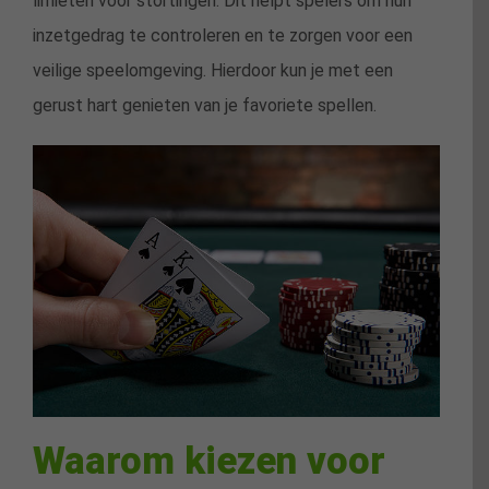
limieten voor stortingen. Dit helpt spelers om hun
inzetgedrag te controleren en te zorgen voor een
veilige speelomgeving. Hierdoor kun je met een
gerust hart genieten van je favoriete spellen.
Waarom kiezen voor