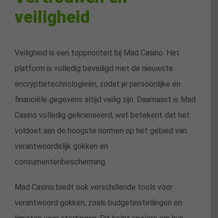
veiligheid
Veiligheid is een topprioriteit bij Mad Casino. Het
platform is volledig beveiligd met de nieuwste
encryptietechnologieën, zodat je persoonlijke en
financiële gegevens altijd veilig zijn. Daarnaast is Mad
Casino volledig gelicenseerd, wat betekent dat het
voldoet aan de hoogste normen op het gebied van
verantwoordelijk gokken en
consumentenbescherming.
Mad Casino biedt ook verschillende tools voor
verantwoord gokken, zoals budgetinstellingen en