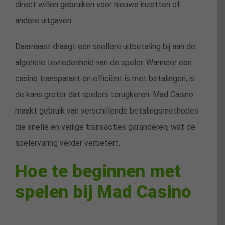
direct willen gebruiken voor nieuwe inzetten of
andere uitgaven.
Daarnaast draagt een snellere uitbetaling bij aan de
algehele tevredenheid van de speler. Wanneer een
casino transparant en efficiënt is met betalingen, is
de kans groter dat spelers terugkeren. Mad Casino
maakt gebruik van verschillende betalingsmethodes
die snelle en veilige transacties garanderen, wat de
spelervaring verder verbetert.
Hoe te beginnen met
spelen bij Mad Casino