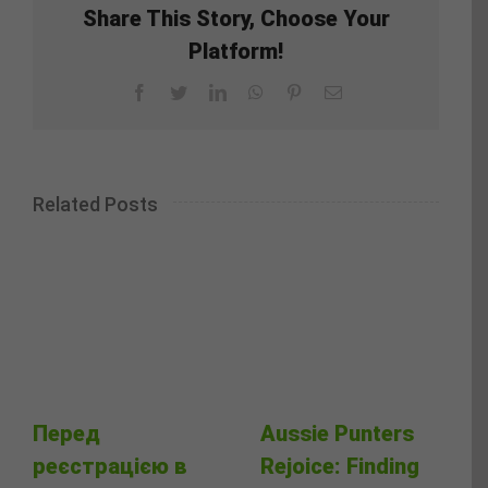
Share This Story, Choose Your
Platform!
Facebook
Twitter
LinkedIn
WhatsApp
Pinterest
Email
Related Posts
Перед
Aussie Punters
реєстрацією в
Rejoice: Finding