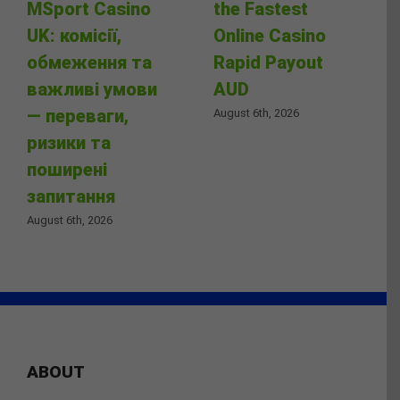
MSport Casino
the Fastest
UK: комісії,
Online Casino
обмеження та
Rapid Payout
важливі умови
AUD
— переваги,
August 6th, 2026
ризики та
поширені
запитання
August 6th, 2026
ABOUT