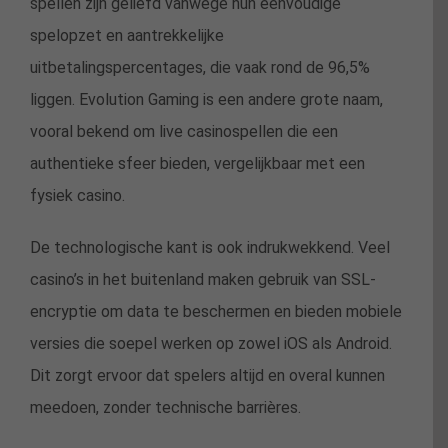
spellen zijn geliefd vanwege hun eenvoudige
spelopzet en aantrekkelijke
uitbetalingspercentages, die vaak rond de 96,5%
liggen. Evolution Gaming is een andere grote naam,
vooral bekend om live casinospellen die een
authentieke sfeer bieden, vergelijkbaar met een
fysiek casino.
De technologische kant is ook indrukwekkend. Veel
casino’s in het buitenland maken gebruik van SSL-
encryptie om data te beschermen en bieden mobiele
versies die soepel werken op zowel iOS als Android.
Dit zorgt ervoor dat spelers altijd en overal kunnen
meedoen, zonder technische barrières.