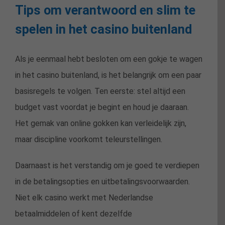
Tips om verantwoord en slim te
spelen in het casino buitenland
Als je eenmaal hebt besloten om een gokje te wagen
in het casino buitenland, is het belangrijk om een paar
basisregels te volgen. Ten eerste: stel altijd een
budget vast voordat je begint en houd je daaraan.
Het gemak van online gokken kan verleidelijk zijn,
maar discipline voorkomt teleurstellingen.
Daarnaast is het verstandig om je goed te verdiepen
in de betalingsopties en uitbetalingsvoorwaarden.
Niet elk casino werkt met Nederlandse
betaalmiddelen of kent dezelfde