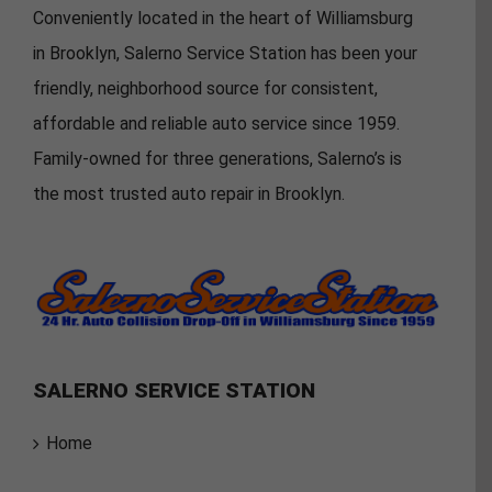
Conveniently located in the heart of Williamsburg
in Brooklyn, Salerno Service Station has been your
friendly, neighborhood source for consistent,
affordable and reliable auto service since 1959.
Family-owned for three generations, Salerno’s is
the most trusted auto repair in Brooklyn.
SALERNO SERVICE STATION
Home