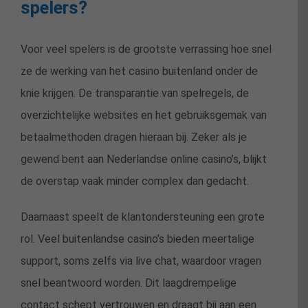
spelers?
Voor veel spelers is de grootste verrassing hoe snel
ze de werking van het casino buitenland onder de
knie krijgen. De transparantie van spelregels, de
overzichtelijke websites en het gebruiksgemak van
betaalmethoden dragen hieraan bij. Zeker als je
gewend bent aan Nederlandse online casino’s, blijkt
de overstap vaak minder complex dan gedacht.
Daarnaast speelt de klantondersteuning een grote
rol. Veel buitenlandse casino’s bieden meertalige
support, soms zelfs via live chat, waardoor vragen
snel beantwoord worden. Dit laagdrempelige
contact schept vertrouwen en draagt bij aan een