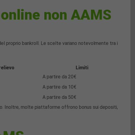
nò online non AAMS
el proprio bankroll. Le scelte variano notevolmente tra i
elievo
Limiti
A partire da 20€
A partire da 10€
A partire da 50€
o. Inoltre, molte piattaforme offrono bonus sui depositi,