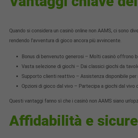
Vantaggi chiave de
Quando si considera un casinò online non AAMS, ci sono div
rendendo l’avventura di gioco ancora più avvincente.
Bonus di benvenuto generosi – Molti casinò offrono bon
Vasta selezione di giochi – Dai classici giochi da tavolo
Supporto clienti reattivo – Assistenza disponibile per
Opzioni di gioco dal vivo – Partecipa a giochi dal vivo 
Questi vantaggi fanno sì che i casinò non AAMS siano un’opzi
Affidabilità e sicu