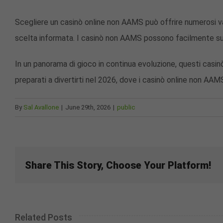
Scegliere un casinò online non AAMS può offrire numerosi vant
scelta informata. I casinò non AAMS possono facilmente sup
In un panorama di gioco in continua evoluzione, questi casin
preparati a divertirti nel 2026, dove i casinò online non 
By
Sal Avallone
|
June 29th, 2026
|
public
Share This Story, Choose Your Platform!
Related Posts