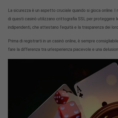
La sicurezza è un aspetto cruciale quando si gioca online. I 
di questi casinò utilizzano crittografia SSL per proteggere le
indipendenti, che attestano l’equità e la trasparenza dei loro
Prima di registrarti in un casinò online, è sempre consigliabi
fare la differenza tra un’esperienza piacevole e una delusi