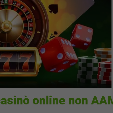
 casinò online non A