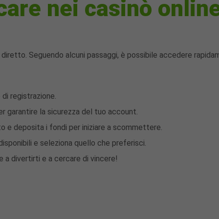
ocare nei casinò onli
 diretto. Seguendo alcuni passaggi, è possibile accedere rapidam
 di registrazione.
r garantire la sicurezza del tuo account.
e deposita i fondi per iniziare a scommettere.
sponibili e seleziona quello che preferisci.
e a divertirti e a cercare di vincere!