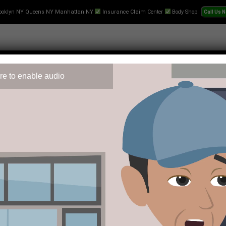
ooklyn NY Queens NY Manhattan NY
Insurance Claim Center
Body Shop
re to enable audio
 Repair
Text-Collision-Estimate
Towing
Videos
Pr
on AAMS stanno guadagnando sempre più popolarità tra gli appass
Nel 2026, si prevede che i giocatori si concentreranno su alcune 
fitti. Scopriamo insieme cosa riserva il futuro per i casinò online