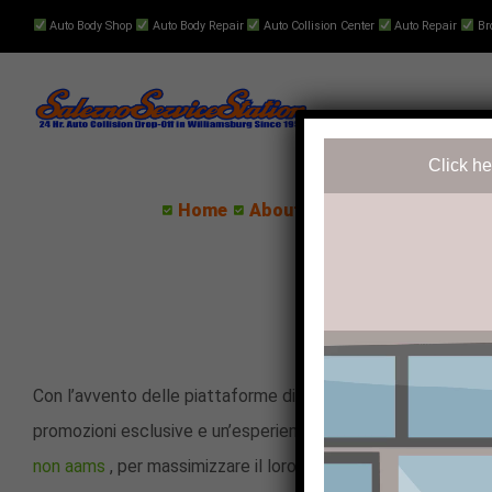
Skip
Auto Body Shop
Auto Body Repair
Auto Collision Center
Auto Repair
Br
to
content
Video
Click he
Player
Home
About
Services
Collision
Con l’avvento delle piattaforme di gioco online, i casinò n
promozioni esclusive e un’esperienza di gioco entusiasmante. 
non aams
, per massimizzare il loro divertimento e i loro pro