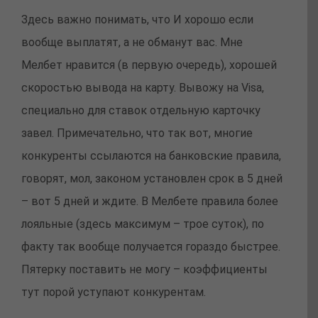
Здесь важно понимать, что И хорошо если
вообще выплатят, а не обманут вас. Мне
Мелбет нравится (в первую очередь), хорошей
скоростью вывода на карту. Вывожу на Visa,
специально для ставок отдельную карточку
завел. Примечательно, что так вот, многие
конкуренты ссылаются на банковские правила,
говорят, мол, законом установлен срок в 5 дней
– вот 5 дней и ждите. В Мелбете правила более
лояльные (здесь максимум – трое суток), по
факту так вообще получается гораздо быстрее.
Пятерку поставить не могу – коэффициенты
тут порой уступают конкурентам.