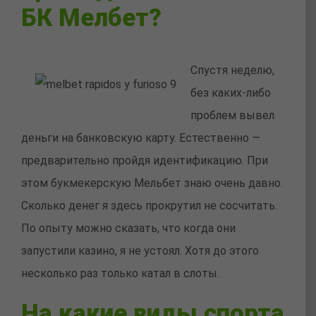
БК Мелбет?
Спустя неделю,
без каких-либо
проблем вывел
деньги на банковскую карту. Естественно —
предварительно пройдя идентификацию. При
этом букмекерскую Мельбет знаю очень давно.
Сколько денег я здесь прокрутил не сосчитать.
По опыту можно сказать, что когда они
запустили казино, я не устоял. Хотя до этого
несколько раз только катал в слоты.
На какие виды спорта