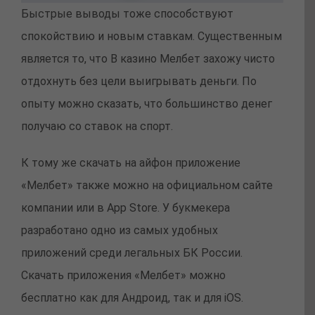
Быстрые выводы тоже способствуют
спокойствию и новым ставкам. Существенным
является то, что В казино Мелбет захожу чисто
отдохнуть без цели выигрывать деньги. По
опыту можно сказать, что большинство денег
получаю со ставок на спорт.
К тому же скачать на айфон приложение
«Мелбет» также можно на официальном сайте
компании или в App Store. У букмекера
разработано одно из самых удобных
приложений среди легальных БК России.
Скачать приложения «Мелбет» можно
бесплатно как для Андроид, так и для iOS.