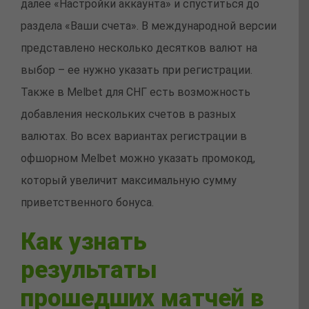
далее «Настройки аккаунта» и спуститься до
раздела «Ваши счета». В международной версии
представлено несколько десятков валют на
выбор – ее нужно указать при регистрации.
Также в Melbet для СНГ есть возможность
добавления нескольких счетов в разных
валютах. Во всех вариантах регистрации в
офшорном Melbet можно указать промокод,
который увеличит максимальную сумму
приветственного бонуса.
Как узнать
результаты
прошедших матчей в