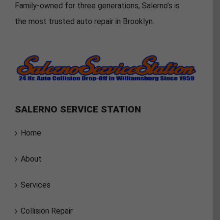
Family-owned for three generations, Salerno’s is
the most trusted auto repair in Brooklyn.
SALERNO SERVICE STATION
Home
About
Services
Collision Repair