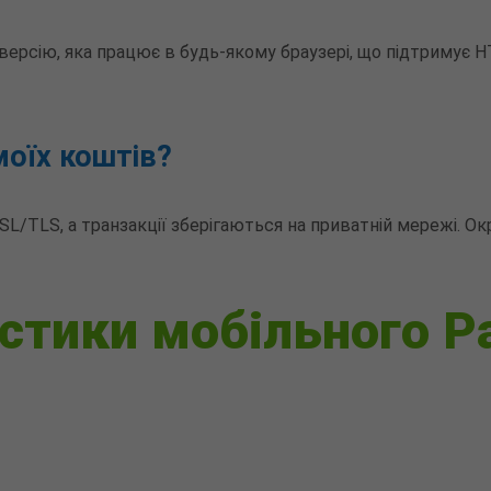
б‑версію, яка працює в будь‑якому браузері, що підтримує
моїх коштів?
/TLS, а транзакції зберігаються на приватній мережі. О
стики мобільного Pa