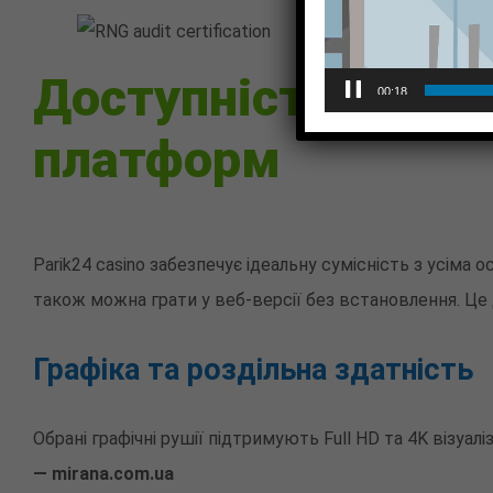
Доступність мобіл
00:18
платформ
Parik24 casino забезпечує ідеальну сумісність з усіма 
також можна грати у веб‑версії без встановлення. Це 
Графіка та роздільна здатність
Обрані графічні рушії підтримують Full HD та 4K візуал
— mirana.com.ua