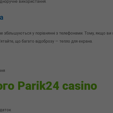
одноручне використання.
а
е збільшуються у порівнянні з телефонами. Тому, якщо ви 
ятайте, що багато відоброзу — тепло для екрана.
ння
го Parik24 casino
одаток