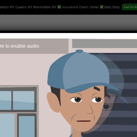
ooklyn NY Queens NY Manhattan NY
Insurance Claim Center
Body Shop
re to enable audio
 Repair
Text-Collision-Estimate
Towing
Videos
Pr
оступу до найпопулярніших ігор Parik24 casino у будь‑якому
ж самі можливості, що й десктоп, з додатковими перевагами
еред гравців, які віддають перевагу грі на смартфоні.
, mirana.com.ua пропонує швидкі платежі без зайвих кроків