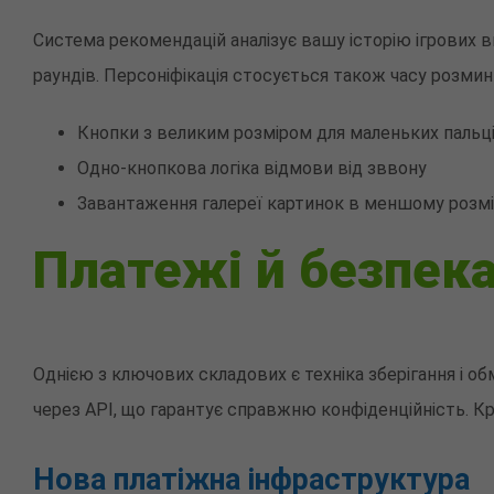
Система рекомендацій аналізує вашу історію ігрових в
раундів. Персоніфікація стосується також часу розмин
Кнопки з великим розміром для маленьких пальц
Одно‑кнопкова логіка відмови від зввону
Завантаження галереї картинок в меншому розмі
Платежі й безпека
Однією з ключових складових є техніка зберігання і об
через API, що гарантує справжню конфіденційність. 
Нова платіжна інфраструктура