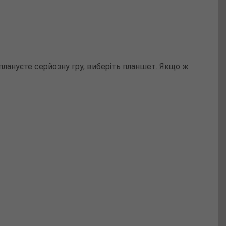
плануєте серйозну гру, виберіть планшет. Якщо ж