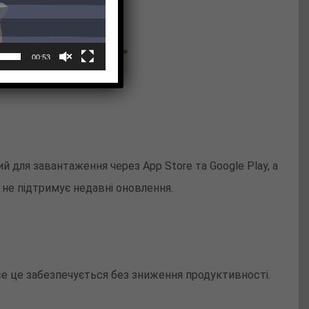
мбінації
00:53
ий для завантаження через App Store та Google Play, а
 не підтримує недавні оновлення.
 все це забезпечується без зниження продуктивності.