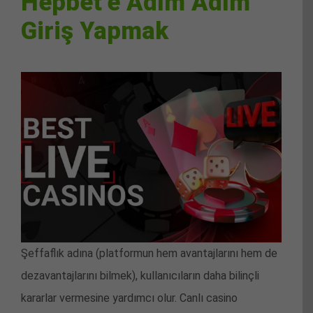
Hepbet’e Adım Adım
Giriş Yapmak
Şeffaflık adına (platformun hem avantajlarını hem de
dezavantajlarını bilmek), kullanıcıların daha bilinçli
kararlar vermesine yardımcı olur. Canlı casino