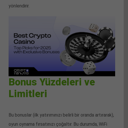
yönlendirir.
Bonus Yüzdeleri ve
Limitleri
Bu bonuslar (ilk yatırımınızı belirli bir oranda artırarak),
oyun oynama fırsatınızı çoğaltır. Bu durumda, WiFi