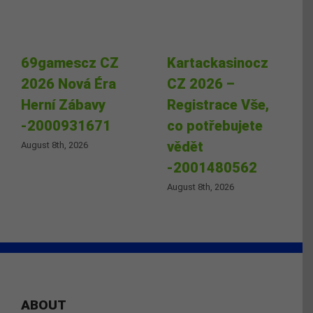
69gamescz CZ
Kartackasinocz
2026 Nová Éra
CZ 2026 –
Herní Zábavy
Registrace Vše,
-2000931671
co potřebujete
vědět
August 8th, 2026
-2001480562
August 8th, 2026
ABOUT