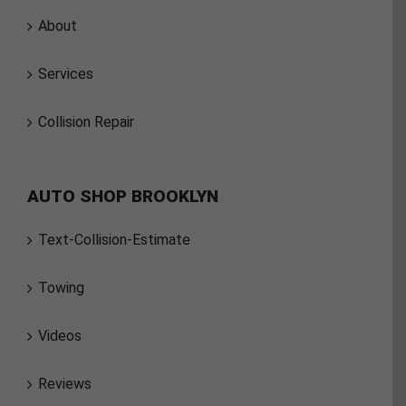
About
Services
Collision Repair
AUTO SHOP BROOKLYN
Text-Collision-Estimate
Towing
Videos
Reviews