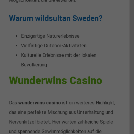
Möglichkeiten, die Sie erwarten.
Warum wildsultan Sweden?
Einzigartige Naturerlebnisse
Vielfältige Outdoor-Aktivitäten
Kulturelle Erlebnisse mit der lokalen
Bevölkerung
Wunderwins Casino
Das
wunderwins casino
ist ein weiteres Highlight,
das eine perfekte Mischung aus Unterhaltung und
Nervenkitzel bietet. Hier warten zahlreiche Spiele
und spannende Gewinnmöglichkeiten auf die