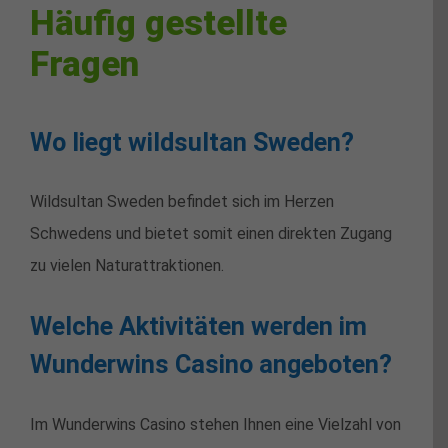
Häufig gestellte
Fragen
Wo liegt wildsultan Sweden?
Wildsultan Sweden befindet sich im Herzen
Schwedens und bietet somit einen direkten Zugang
zu vielen Naturattraktionen.
Welche Aktivitäten werden im
Wunderwins Casino angeboten?
Im Wunderwins Casino stehen Ihnen eine Vielzahl von