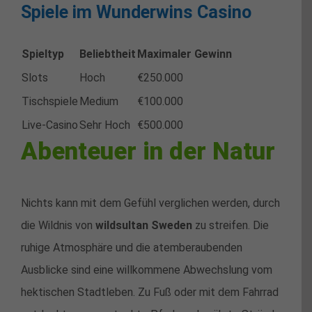
Spiele im Wunderwins Casino
Spieltyp
Beliebtheit
Maximaler Gewinn
Slots
Hoch
€250.000
Tischspiele
Medium
€100.000
Live-Casino
Sehr Hoch
€500.000
Abenteuer in der Natur
Nichts kann mit dem Gefühl verglichen werden, durch
die Wildnis von
wildsultan Sweden
zu streifen. Die
ruhige Atmosphäre und die atemberaubenden
Ausblicke sind eine willkommene Abwechslung vom
hektischen Stadtleben. Zu Fuß oder mit dem Fahrrad