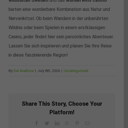
wildsultan Sweden
und das
wunderwins casino
bieten eine wunderbare Kombination aus Natur und
Nervenkitzel. Ob beim Wandern in der unberührten
Wildnis oder beim Spielen in einem erstklassigen
Casino, jeder findet hier sein persönliches Abenteuer.
Lassen Sie sich inspirieren und planen Sie Ihre Reise
in diese faszinierende Region!
By
Sal Avallone
|
July 8th, 2026
|
Uncategorized
Share This Story, Choose Your
Platform!
Facebook
Twitter
LinkedIn
WhatsApp
Pinterest
Email