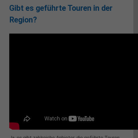
Gibt es geführte Touren in der
Region?
Ja, es gibt zahlreiche Anbieter, die geführte Touren