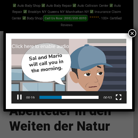
Skip
Auto Body Shop
Auto Body Repair
Auto Collision Center
Auto
Repair
Brooklyn NY Queens NY Manhattan NY
Insurance Claim
to
Center
Body Shop
- 100+ Certified
content
Reviews
×
Video
Click here to enable audio
Player
Wildsultan
Sweden: Ein
00:20
00:53
Abenteuer in den
Weiten der Natur