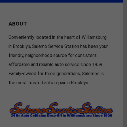
ABOUT
Conveniently located in the heart of Williamsburg
in Brooklyn, Salerno Service Station has been your
friendly, neighborhood source for consistent,
affordable and reliable auto service since 1959.
Family-owned for three generations, Salerno’s is
the most trusted auto repair in Brooklyn.