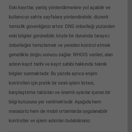
Eski kayıtlar, yanlış yönlendirmelere yol açabilir ve
kullanıcıyı sahte sayfalara yönlendirebilir; düzenli
temizlik güvenliğinizi artırır. DNS önbelleği yüzünden
eski bilgiler görünebilir; böyle bir durumda tarayıcı
önbelleğini temizlemek ve yeniden kontrol etmek
genellikle doğru sonucu sağlar. WHOIS verileri, alan
adının kayıt tarihi ve kayıt sahibi hakkında teknik
bilgiler sunmaktadır. Bu yazıda ayrıca erişim
kontrolleri için pratik bir sıralı işlem listesi,
karşılaştırma tabloları ve önemli uyarılar içeren bir
bilgi kutusuna yer verilmektedir. Aşağıda hem
masaüstü hem de mobil ortamlarda uygulanabilir
kontroller ve işlem adımları bulabilirsiniz.