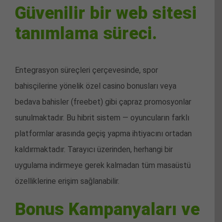
Güvenilir bir web sitesi
tanımlama süreci.
Entegrasyon süreçleri çerçevesinde, spor
bahisçilerine yönelik özel casino bonusları veya
bedava bahisler (freebet) gibi çapraz promosyonlar
sunulmaktadır. Bu hibrit sistem — oyuncuların farklı
platformlar arasında geçiş yapma ihtiyacını ortadan
kaldırmaktadır. Tarayıcı üzerinden, herhangi bir
uygulama indirmeye gerek kalmadan tüm masaüstü
özelliklerine erişim sağlanabilir.
Bonus Kampanyaları ve