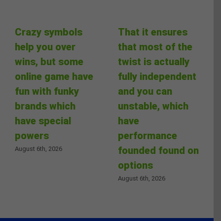
Crazy symbols
That it ensures
help you over
that most of the
wins, but some
twist is actually
online game have
fully independent
fun with funky
and you can
brands which
unstable, which
have special
have
powers
performance
founded found on
August 6th, 2026
options
August 6th, 2026