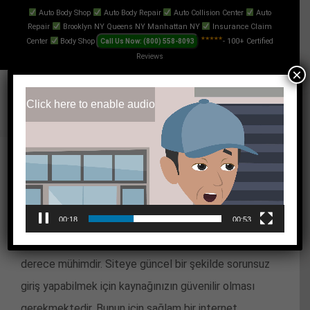
Skip
Auto Body Shop
Auto Body Repair
Auto Collision Center
Auto
Repair
Brooklyn NY Queens NY Manhattan NY
Insurance Claim
to
Center
Body Shop
- 100+ Certified
content
Reviews
×
Video
Click here to enable audio
Player
“Hepbet” yazarak arama motorunda bulduğunuz
siteler arasında resmi olanı seçmek oldukça
önemlidir. Bu platformda oyun oynamayı
düşünüyorsanız — güvenli bir şekilde hesap
00:18
00:53
oluşturmak ve doğru adımları takip etmek son
derece mühimdir. Siteye güncel bir şekilde sorunsuz
giriş yapabilmek için kaynağınızın güvenilir olması
gerekmektedir. Bunun için sağlam bir internet