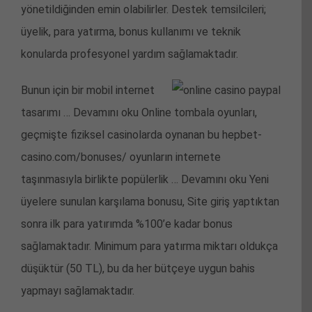
yönetildiğinden emin olabilirler. Destek temsilcileri;
üyelik, para yatırma, bonus kullanımı ve teknik
konularda profesyonel yardım sağlamaktadır.
Bunun için bir mobil internet
tasarımı … Devamını oku Online tombala oyunları,
geçmişte fiziksel casinolarda oynanan bu hepbet-
casino.com/bonuses/ oyunların internete
taşınmasıyla birlikte popülerlik … Devamını oku Yeni
üyelere sunulan karşılama bonusu, Site giriş yaptıktan
sonra ilk para yatırımda %100’e kadar bonus
sağlamaktadır. Minimum para yatırma miktarı oldukça
düşüktür (50 TL), bu da her bütçeye uygun bahis
yapmayı sağlamaktadır.