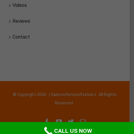
Videos
Reviews
Contact
© Copyright
2026 | SalernoServiceStation | All Rights
Reserved
Facebook
YouTube
Twitter
Email
CALL US NOW