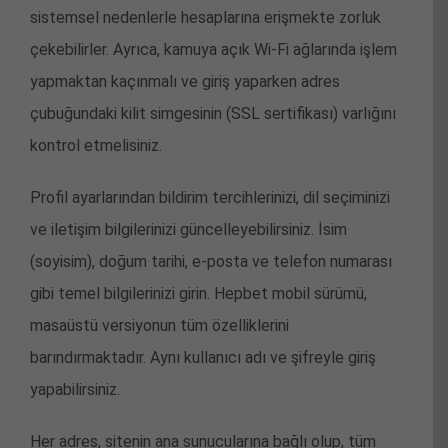
sistemsel nedenlerle hesaplarına erişmekte zorluk
çekebilirler. Ayrıca, kamuya açık Wi-Fi ağlarında işlem
yapmaktan kaçınmalı ve giriş yaparken adres
çubuğundaki kilit simgesinin (SSL sertifikası) varlığını
kontrol etmelisiniz.
Profil ayarlarından bildirim tercihlerinizi, dil seçiminizi
ve iletişim bilgilerinizi güncelleyebilirsiniz. İsim
(soyisim), doğum tarihi, e-posta ve telefon numarası
gibi temel bilgilerinizi girin. Hepbet mobil sürümü,
masaüstü versiyonun tüm özelliklerini
barındırmaktadır. Aynı kullanıcı adı ve şifreyle giriş
yapabilirsiniz.
Her adres, sitenin ana sunucularına bağlı olup, tüm