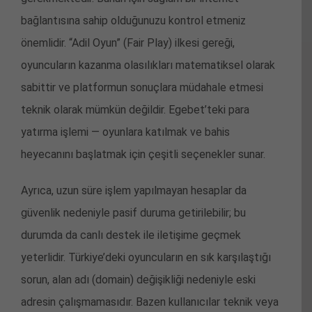
bağlantısına sahip olduğunuzu kontrol etmeniz
önemlidir.
“Adil Oyun” (Fair Play) ilkesi gereği,
oyuncuların kazanma olasılıkları matematiksel olarak
sabittir ve platformun sonuçlara müdahale etmesi
teknik olarak mümkün değildir. Egebet’teki para
yatırma işlemi — oyunlara katılmak ve bahis
heyecanını başlatmak için çeşitli seçenekler sunar.
Ayrıca, uzun süre işlem yapılmayan hesaplar da
güvenlik nedeniyle pasif duruma getirilebilir; bu
durumda da canlı destek ile iletişime geçmek
yeterlidir. Türkiye’deki oyuncuların en sık karşılaştığı
sorun, alan adı (domain) değişikliği nedeniyle eski
adresin çalışmamasıdır. Bazen kullanıcılar teknik veya