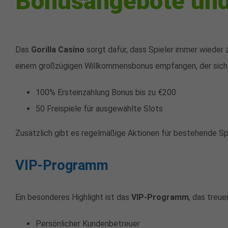
Bonusangebote und
Das
Gorilla Casino
sorgt dafür, dass Spieler immer wieder 
einem großzügigen Willkommensbonus empfangen, der sich
100% Ersteinzahlung Bonus bis zu €200
50 Freispiele für ausgewählte Slots
Zusätzlich gibt es regelmäßige Aktionen für bestehende S
VIP-Programm
Ein besonderes Highlight ist das
VIP-Programm
, das treue
Persönlicher Kundenbetreuer