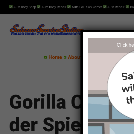
Skip
Auto Body Shop
Auto Body Repair
Auto Collision Center
Auto Repair
Br
to
content
Video
Click he
Player
Home
About
Services
Collision
Gorilla Casin
der Spielmögl