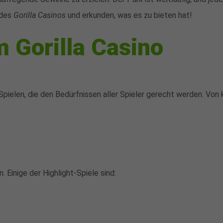
 des
Gorilla Casinos
und erkunden, was es zu bieten hat!
 Gorilla Casino
Spielen, die den Bedürfnissen aller Spieler gerecht werden. Von
Einige der Highlight-Spiele sind: