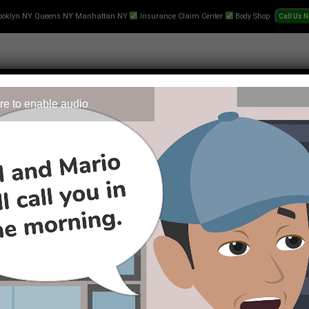
ooklyn NY Queens NY Manhattan NY
Insurance Claim Center
Body Shop
re to enable audio
 Repair
Text-Collision-Estimate
Towing
Videos
Pr
o: Abenteuer im
ichkeiten