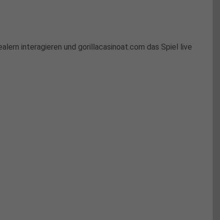
alern interagieren und gorillacasinoat.com das Spiel live