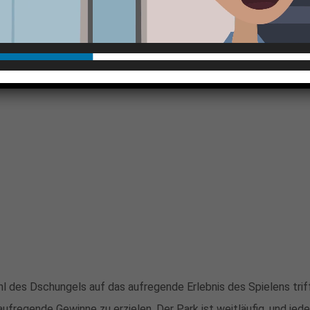
l des Dschungels auf das aufregende Erlebnis des Spielens trifft
fregende Gewinne zu erzielen. Der Park ist weitläufig, und jeder