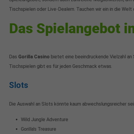
Tischspielen oder Live-Dealern. Tauchen wir ein in die Welt
Das Spielangebot im
Das
Gorilla Casino
bietet eine beeindruckende Vielzahl an 
Tischspielen gibt es für jeden Geschmack etwas.
Slots
Die Auswahl an Slots könnte kaum abwechslungsreicher sein. 
Wild Jungle Adventure
Gorilla’s Treasure