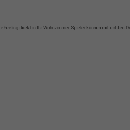
o-Feeling direkt in Ihr Wohnzimmer. Spieler können mit echten De