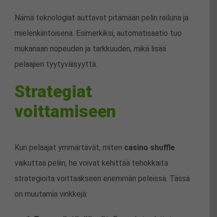
Nämä teknologiat auttavat pitämään pelin reiluna ja
mielenkiintoisena. Esimerkiksi, automatisaatio tuo
mukanaan nopeuden ja tarkkuuden, mikä lisää
pelaajien tyytyväisyyttä.
Strategiat
voittamiseen
Kun pelaajat ymmärtävät, miten
casino shuffle
vaikuttaa peliin, he voivat kehittää tehokkaita
strategioita voittaakseen enemmän peleissä. Tässä
on muutamia vinkkejä: