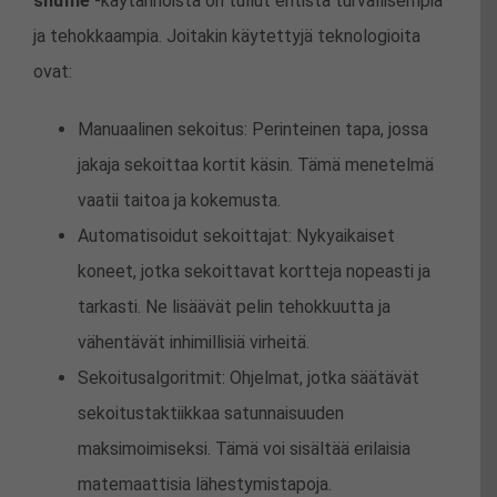
shuffle
-käytännöistä on tullut entistä turvallisempia
ja tehokkaampia. Joitakin käytettyjä teknologioita
ovat:
Manuaalinen sekoitus: Perinteinen tapa, jossa
jakaja sekoittaa kortit käsin. Tämä menetelmä
vaatii taitoa ja kokemusta.
Automatisoidut sekoittajat: Nykyaikaiset
koneet, jotka sekoittavat kortteja nopeasti ja
tarkasti. Ne lisäävät pelin tehokkuutta ja
vähentävät inhimillisiä virheitä.
Sekoitusalgoritmit: Ohjelmat, jotka säätävät
sekoitustaktiikkaa satunnaisuuden
maksimoimiseksi. Tämä voi sisältää erilaisia
matemaattisia lähestymistapoja.