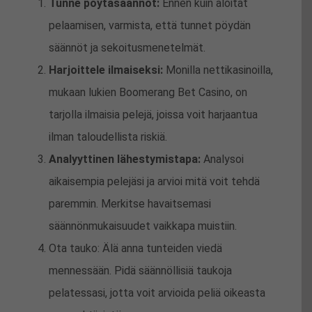
Tunne pöytäsäännöt:
Ennen kuin aloitat
pelaamisen, varmista, että tunnet pöydän
säännöt ja sekoitusmenetelmät.
Harjoittele ilmaiseksi:
Monilla nettikasinoilla,
mukaan lukien Boomerang Bet Casino, on
tarjolla ilmaisia pelejä, joissa voit harjaantua
ilman taloudellista riskiä.
Analyyttinen lähestymistapa:
Analysoi
aikaisempia pelejäsi ja arvioi mitä voit tehdä
paremmin. Merkitse havaitsemasi
säännönmukaisuudet vaikkapa muistiin.
Ota tauko: Älä anna tunteiden viedä
mennessään. Pidä säännöllisiä taukoja
pelatessasi, jotta voit arvioida peliä oikeasta