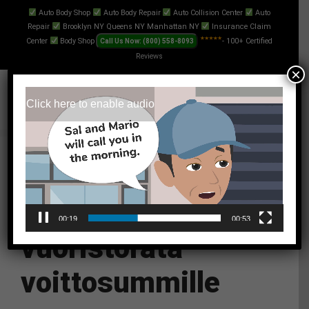
Skip
Auto Body Shop
Auto Body Repair
Auto Collision Center
Auto
Repair
Brooklyn NY Queens NY Manhattan NY
Insurance Claim
to
Center
Body Shop
- 100+ Certified
content
Reviews
×
Video
Click here to enable audio
Player
Kasinomassan
rytmi: Shuffle-
00:20
00:53
vuoristorata
voittosummille