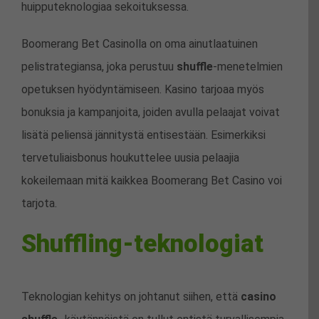
huipputeknologiaa sekoituksessa.
Boomerang Bet Casinolla on oma ainutlaatuinen
pelistrategiansa, joka perustuu
shuffle
-menetelmien
opetuksen hyödyntämiseen. Kasino tarjoaa myös
bonuksia ja kampanjoita, joiden avulla pelaajat voivat
lisätä peliensä jännitystä entisestään. Esimerkiksi
tervetuliaisbonus houkuttelee uusia pelaajia
kokeilemaan mitä kaikkea Boomerang Bet Casino voi
tarjota.
Shuffling-teknologiat
Teknologian kehitys on johtanut siihen, että
casino