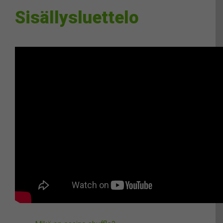
Sisällysluettelo