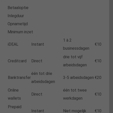
Betaaloptie
Inlegduur
Opnametijd
Minimum inzet
1 à 2
iDEAL
Instant
€10
businessdagen
drie tot vijf
Creditcard
Direct
€10
arbeidsdagen
één tot drie
Banktransfer
3-5 arbeidsdagen
€20
arbeidsdagen
Online
één tot twee
Direct
€10
wallets
werkdagen
Prepaid
Instant
Niet mogelijk
€10