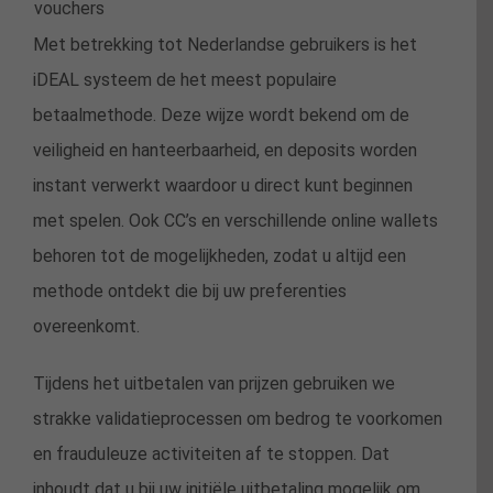
vouchers
Met betrekking tot Nederlandse gebruikers is het
iDEAL systeem de het meest populaire
betaalmethode. Deze wijze wordt bekend om de
veiligheid en hanteerbaarheid, en deposits worden
instant verwerkt waardoor u direct kunt beginnen
met spelen. Ook CC’s en verschillende online wallets
behoren tot de mogelijkheden, zodat u altijd een
methode ontdekt die bij uw preferenties
overeenkomt.
Tijdens het uitbetalen van prijzen gebruiken we
strakke validatieprocessen om bedrog te voorkomen
en frauduleuze activiteiten af te stoppen. Dat
inhoudt dat u bij uw initiële uitbetaling mogelijk om