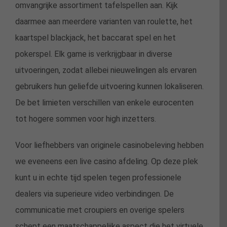
omvangrijke assortiment tafelspellen aan. Kijk
daarmee aan meerdere varianten van roulette, het
kaartspel blackjack, het baccarat spel en het
pokerspel. Elk game is verkrijgbaar in diverse
uitvoeringen, zodat allebei nieuwelingen als ervaren
gebruikers hun geliefde uitvoering kunnen lokaliseren.
De bet limieten verschillen van enkele eurocenten
tot hogere sommen voor high inzetters.
Voor liefhebbers van originele casinobeleving hebben
we eveneens een live casino afdeling. Op deze plek
kunt u in echte tijd spelen tegen professionele
dealers via superieure video verbindingen. De
communicatie met croupiers en overige spelers
schept een maatschappelijke aspect die het virtuele