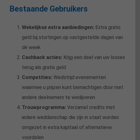
Bestaande Gebruikers
Wekelijkse extra aanbiedingen:
Extra gratis
geld bij stortingen op vastgestelde dagen van
de week
Cashback acties:
Krijg een deel van uw losses
terug als gratis geld
Competities:
Wedstrijd evenementen
waarmee u prijzen kunt bemachtigen door met
andere deelnemers te wedijveren
Trouwprogramma:
Verzamel credits met
iedere weddenschap die zijn in staat worden
omgezet in extra kapitaal of alternatieve
voordelen