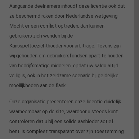
Aangaande deelnemers inhoudt deze licentie ook dat
ze beschermd raken door Nederlandse wetgeving.
Mocht er een conflict optreden, dan kunnen
gebruikers zich wenden bij de
Kansspeltoezichthouder voor arbitrage. Tevens zijn
wij gehouden om gebruikersfondsen apart te houden
van bedrijfsmatige middelen, opdat uw saldo altijd
veilig is, ook in het zeldzame scenario bij geldelijke
moeilijkheden aan de flank.
Onze organisatie presenteren onze licentie duidelijk
waarneembaar op de site, waardoor u steeds kunt
controleren dat u bij een solide aanbieder actief
bent. is compleet transparant over zijn toestemming