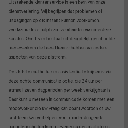
Uitstekende klantenservice is een kern van onze
dienstverlening. Wij begrijpen dat problemen of
uitdagingen op elk instant kunnen voorkomen,
vandaar is deze hulpteam voorhanden via meerdere
kanalen. Ons team bestaat uit deugdelijk geschoolde
medewerkers die breed kennis hebben van iedere
aspecten van deze platform.
De vlotste methode om assistentie te krijgen is via
deze echte communicatie optie, die 24 uur per
etmaal, zeven dagperioden per week verkrijgbaar is.
Daar kunt u meteen in communicatie komen met een
medewerker die uw vraag kan beantwoorden of uw
probleem kan verhelpen. Voor minder dringende
aangelegenheden kunt u eveneens een mail sturen