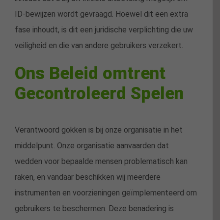
ID-bewijzen wordt gevraagd. Hoewel dit een extra
fase inhoudt, is dit een juridische verplichting die uw
veiligheid en die van andere gebruikers verzekert.
Ons Beleid omtrent
Gecontroleerd Spelen
Verantwoord gokken is bij onze organisatie in het
middelpunt. Onze organisatie aanvaarden dat
wedden voor bepaalde mensen problematisch kan
raken, en vandaar beschikken wij meerdere
instrumenten en voorzieningen geïmplementeerd om
gebruikers te beschermen. Deze benadering is