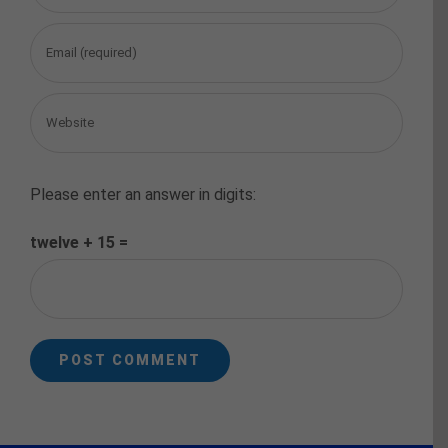
Please enter an answer in digits:
twelve + 15 =