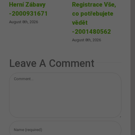
Herní Zábavy
Registrace Vše,
-2000931671
co potřebujete
vědět
August 8th, 2026
-2001480562
August 8th, 2026
Leave A Comment
Comment