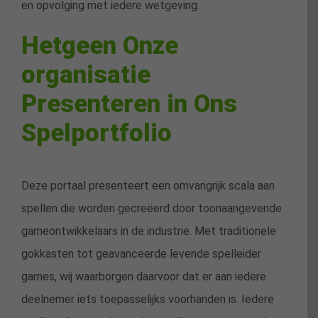
en opvolging met iedere wetgeving.
Hetgeen Onze
organisatie
Presenteren in Ons
Spelportfolio
Deze portaal presenteert een omvangrijk scala aan
spellen die worden gecreëerd door toonaangevende
gameontwikkelaars in de industrie. Met traditionele
gokkasten tot geavanceerde levende spelleider
games, wij waarborgen daarvoor dat er aan iedere
deelnemer iets toepasselijks voorhanden is. Iedere