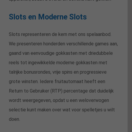
Slots en Moderne Slots
Slots representeren de kern met ons spelaanbod.
We presenteren honderden verschillende games aan,
gaand van eenvoudige gokkasten met driedubbele
reels tot ingewikkelde moderne gokkasten met
talrijke bonusrondes, vrije spins en progressieve
grote winsten. Iedere fruitautomaat heeft een
Return to Gebruiker (RTP) percentage dat duidelijk
wordt weergegeven, opdat u een weloverwogen
selectie kunt maken over wat voor spelletjes u wilt
doen.