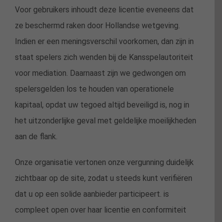
Voor gebruikers inhoudt deze licentie eveneens dat
ze beschermd raken door Hollandse wetgeving.
Indien er een meningsverschil voorkomen, dan zijn in
staat spelers zich wenden bij de Kansspelautoriteit
voor mediation. Daarnaast zijn we gedwongen om
spelersgelden los te houden van operationele
kapitaal, opdat uw tegoed altijd beveiligd is, nog in
het uitzonderlijke geval met geldelijke moeilijkheden
aan de flank.
Onze organisatie vertonen onze vergunning duidelijk
zichtbaar op de site, zodat u steeds kunt verifiëren
dat u op een solide aanbieder participeert. is
compleet open over haar licentie en conformiteit