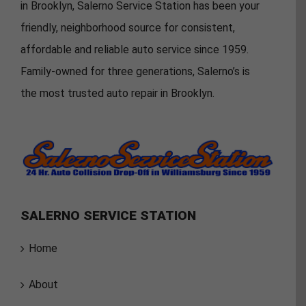
in Brooklyn, Salerno Service Station has been your
friendly, neighborhood source for consistent,
affordable and reliable auto service since 1959.
Family-owned for three generations, Salerno’s is
the most trusted auto repair in Brooklyn.
SALERNO SERVICE STATION
Home
About