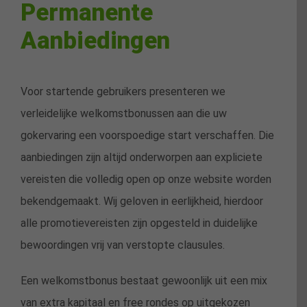
Permanente
Aanbiedingen
Voor startende gebruikers presenteren we
verleidelijke welkomstbonussen aan die uw
gokervaring een voorspoedige start verschaffen. Die
aanbiedingen zijn altijd onderworpen aan expliciete
vereisten die volledig open op onze website worden
bekendgemaakt. Wij geloven in eerlijkheid, hierdoor
alle promotievereisten zijn opgesteld in duidelijke
bewoordingen vrij van verstopte clausules.
Een welkomstbonus bestaat gewoonlijk uit een mix
van extra kapitaal en free rondes op uitgekozen