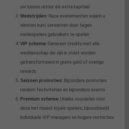
uw losses retour als extra kapitaal
Wedstrijden:
Race evenementen waarin u
winsten kunt verwerven door tegen
medespelers gebruikers te spelen
VIP schema:
Genereer credits met alle
weddenschap die zijn in staat worden
getransformeerd in gratis geld of overige
rewards
Seizoen promoties:
Bijzondere promoties
rondom festiviteiten en bijzondere events
Premium schema:
Unieke voordelen voor
deze het meest loyale spelers, bijvoorbeeld
individuele VIP managers en hogere restricties