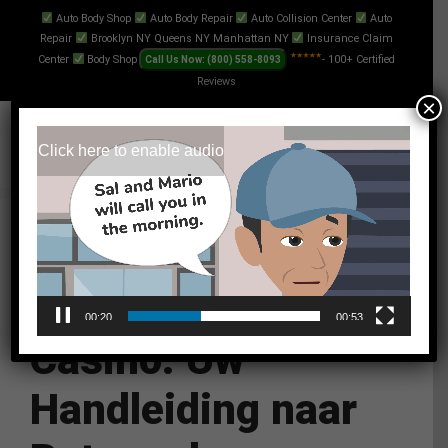
Skip
Auto Body Shop
Auto Body Repair
Auto Collision Center
Auto
Repair
Brooklyn NY Queens NY Manhattan NY
Insurance Claim
to
Center
Body Shop
- 100+ Certified
content
Reviews
×
Video
Click here to enable audio
Player
Nederlandse
Gokkansites
00:21
00:53
Casino: Uw
Handleiding naar