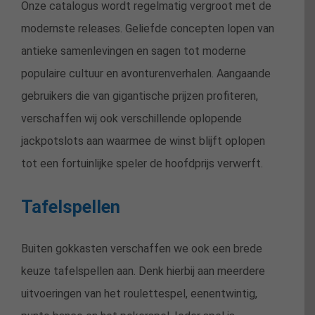
Onze catalogus wordt regelmatig vergroot met de
modernste releases. Geliefde concepten lopen van
antieke samenlevingen en sagen tot moderne
populaire cultuur en avonturenverhalen. Aangaande
gebruikers die van gigantische prijzen profiteren,
verschaffen wij ook verschillende oplopende
jackpotslots aan waarmee de winst blijft oplopen
tot een fortuinlijke speler de hoofdprijs verwerft.
Tafelspellen
Buiten gokkasten verschaffen we ook een brede
keuze tafelspellen aan. Denk hierbij aan meerdere
uitvoeringen van het roulettespel, eenentwintig,