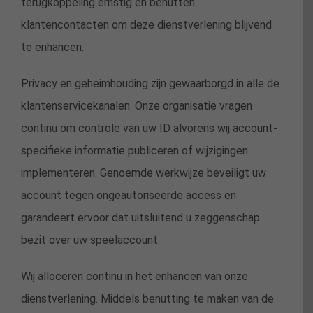
terugkoppeling ernstig en benutten
klantencontacten om deze dienstverlening blijvend
te enhancen.
Privacy en geheimhouding zijn gewaarborgd in alle de
klantenservicekanalen. Onze organisatie vragen
continu om controle van uw ID alvorens wij account-
specifieke informatie publiceren of wijzigingen
implementeren. Genoemde werkwijze beveiligt uw
account tegen ongeautoriseerde access en
garandeert ervoor dat uitsluitend u zeggenschap
bezit over uw speelaccount.
Wij alloceren continu in het enhancen van onze
dienstverlening. Middels benutting te maken van de