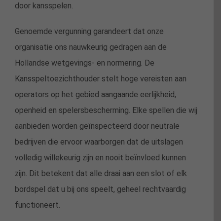
door kansspelen.
Genoemde vergunning garandeert dat onze
organisatie ons nauwkeurig gedragen aan de
Hollandse wetgevings- en normering. De
Kansspeltoezichthouder stelt hoge vereisten aan
operators op het gebied aangaande eerlijkheid,
openheid en spelersbescherming. Elke spellen die wij
aanbieden worden geïnspecteerd door neutrale
bedrijven die ervoor waarborgen dat de uitslagen
volledig willekeurig zijn en nooit beïnvloed kunnen
zijn. Dit betekent dat alle draai aan een slot of elk
bordspel dat u bij ons speelt, geheel rechtvaardig
functioneert.