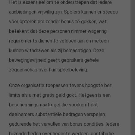
Het is essentieel om te onderstrepen dat iedere
aanbiedingen vrijwillig zijn. Spelers kunnen er steeds
voor opteren om zonder bonus te gokken, wat
betekent dat deze personen nimmer wagering
requirements dienen te voldoen aan en meteen
kunnen withdrawen als zij bemachtigen. Deze
bewegingsvrijheid geeft gebruikers gehele
zeggenschap over hun speelbeleving.
Onze organisatie toepassen tevens hoogste bet
limits als u met gratis geld gokt. Hetgeen is een
beschermingsmaatregel die voorkomt dat
deelnemers substantiële bedragen verspelen
gedurende het vervullen van bonus condities. Iedere
bijzonderheden over hoogste wedden, contributie