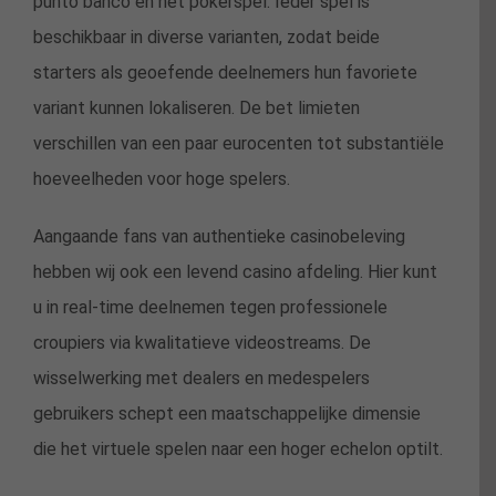
punto banco en het pokerspel. Ieder spel is
beschikbaar in diverse varianten, zodat beide
starters als geoefende deelnemers hun favoriete
variant kunnen lokaliseren. De bet limieten
verschillen van een paar eurocenten tot substantiële
hoeveelheden voor hoge spelers.
Aangaande fans van authentieke casinobeleving
hebben wij ook een levend casino afdeling. Hier kunt
u in real-time deelnemen tegen professionele
croupiers via kwalitatieve videostreams. De
wisselwerking met dealers en medespelers
gebruikers schept een maatschappelijke dimensie
die het virtuele spelen naar een hoger echelon optilt.