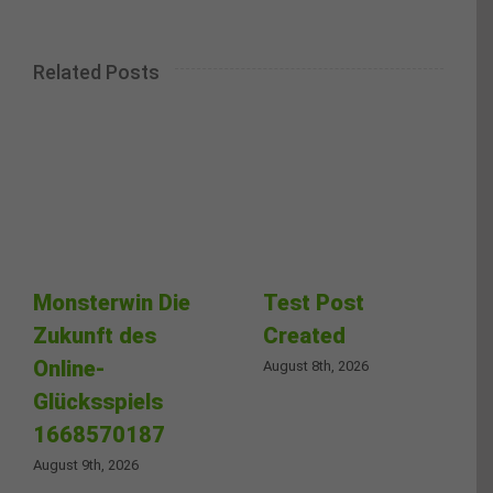
Related Posts
Monsterwin Die
Test Post
Zukunft des
Created
Online-
August 8th, 2026
Glücksspiels
1668570187
August 9th, 2026