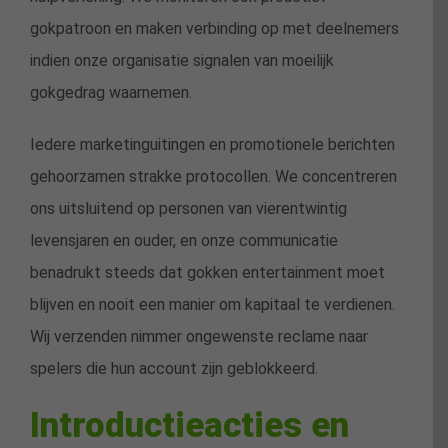
gokpatroon en maken verbinding op met deelnemers
indien onze organisatie signalen van moeilijk
gokgedrag waarnemen.
Iedere marketinguitingen en promotionele berichten
gehoorzamen strakke protocollen. We concentreren
ons uitsluitend op personen van vierentwintig
levensjaren en ouder, en onze communicatie
benadrukt steeds dat gokken entertainment moet
blijven en nooit een manier om kapitaal te verdienen.
Wij verzenden nimmer ongewenste reclame naar
spelers die hun account zijn geblokkeerd.
Introductieacties en