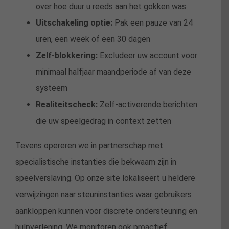
over hoe duur u reeds aan het gokken was
Uitschakeling optie:
Pak een pauze van 24
uren, een week of een 30 dagen
Zelf-blokkering:
Excludeer uw account voor
minimaal halfjaar maandperiode af van deze
systeem
Realiteitscheck:
Zelf-activerende berichten
die uw speelgedrag in context zetten
Tevens opereren we in partnerschap met
specialistische instanties die bekwaam zijn in
speelverslaving. Op onze site lokaliseert u heldere
verwijzingen naar steuninstanties waar gebruikers
aankloppen kunnen voor discrete ondersteuning en
hulpverlening. We monitoren ook proactief