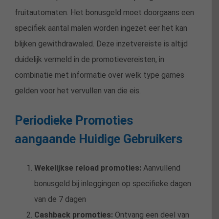
fruitautomaten. Het bonusgeld moet doorgaans een
specifiek aantal malen worden ingezet eer het kan
blijken gewithdrawaled. Deze inzetvereiste is altijd
duidelijk vermeld in de promotievereisten, in
combinatie met informatie over welk type games
gelden voor het vervullen van die eis.
Periodieke Promoties
aangaande Huidige Gebruikers
Wekelijkse reload promoties:
Aanvullend
bonusgeld bij inleggingen op specifieke dagen
van de 7 dagen
Cashback promoties:
Ontvang een deel van