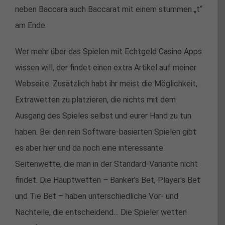
neben Baccara auch Baccarat mit einem stummen „t“
am Ende.
Wer mehr über das Spielen mit Echtgeld Casino Apps
wissen will, der findet einen extra Artikel auf meiner
Webseite. Zusätzlich habt ihr meist die Möglichkeit,
Extrawetten zu platzieren, die nichts mit dem
Ausgang des Spieles selbst und eurer Hand zu tun
haben. Bei den rein Software-basierten Spielen gibt
es aber hier und da noch eine interessante
Seitenwette, die man in der Standard-Variante nicht
findet. Die Hauptwetten – Banker's Bet, Player's Bet
und Tie Bet – haben unterschiedliche Vor- und
Nachteile, die entscheidend… Die Spieler wetten