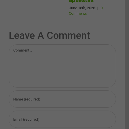
apuestas
June 16th, 2026
|
0
Comments
Leave A Comment
Comment