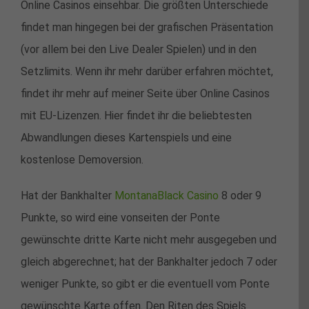
Online Casinos einsehbar. Die größten Unterschiede
findet man hingegen bei der grafischen Präsentation
(vor allem bei den Live Dealer Spielen) und in den
Setzlimits. Wenn ihr mehr darüber erfahren möchtet,
findet ihr mehr auf meiner Seite über Online Casinos
mit EU-Lizenzen. Hier findet ihr die beliebtesten
Abwandlungen dieses Kartenspiels und eine
kostenlose Demoversion.
Hat der Bankhalter
MontanaBlack Casino
8 oder 9
Punkte, so wird eine vonseiten der Ponte
gewünschte dritte Karte nicht mehr ausgegeben und
gleich abgerechnet; hat der Bankhalter jedoch 7 oder
weniger Punkte, so gibt er die eventuell vom Ponte
gewünschte Karte offen. Den Riten des Spiels