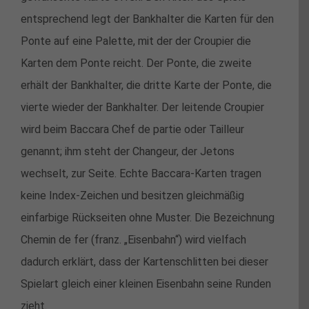
entsprechend legt der Bankhalter die Karten für den
Ponte auf eine Palette, mit der der Croupier die
Karten dem Ponte reicht. Der Ponte, die zweite
erhält der Bankhalter, die dritte Karte der Ponte, die
vierte wieder der Bankhalter. Der leitende Croupier
wird beim Baccara Chef de partie oder Tailleur
genannt; ihm steht der Changeur, der Jetons
wechselt, zur Seite. Echte Baccara-Karten tragen
keine Index-Zeichen und besitzen gleichmäßig
einfarbige Rückseiten ohne Muster. Die Bezeichnung
Chemin de fer (franz. „Eisenbahn“) wird vielfach
dadurch erklärt, dass der Kartenschlitten bei dieser
Spielart gleich einer kleinen Eisenbahn seine Runden
zieht.