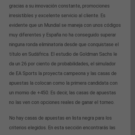
gracias a su innovación constante, promociones
irresistibles y excelente servicio al cliente. Es
evidente que un Mundial se maneja con unos códigos
muy diferentes y España no ha conseguido superar
ninguna ronda eliminatoria desde que conquistase el
título en Sudáfrica. El estudio de Goldman Sachs le
da un 26 por ciento de probabilidades, el simulador
de EA Sports la proyecta campeona y las casas de
apuestas la colocan como la primera candidata con
un momio de +450. Es decir, las casas de apuestas
no las ven con opciones reales de ganar el torneo.
No hay casas de apuestas en lista negra para los
criterios elegidos. En esta sección encontrarás las