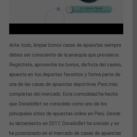
Ante todo, limpiar bonos casas de apuestas siempre
debes ser consciente de la jerarquía que prevalece.
Regístrate, aprovecha los bonos, disfruta del casino,
apuesta en tus deportes favoritos y forma parte de
una de las casas de apuestas deportivas Perú más
completas del mercado. Esta comodidad ha hecho
que DoradoBet se consolide como uno de los
principales sitios de apuestas online en Perú. Desde
su lanzamiento en 2017, DoradoBet ha crecido y se
ha posicionado en el mercado de casas de apuestas