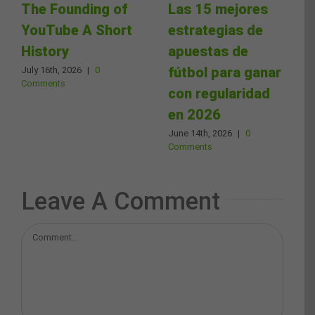
The Founding of
Las 15 mejores
YouTube A Short
estrategias de
History
apuestas de
fútbol para ganar
July 16th, 2026
|
0
Comments
con regularidad
en 2026
June 14th, 2026
|
0
Comments
Leave A Comment
Comment