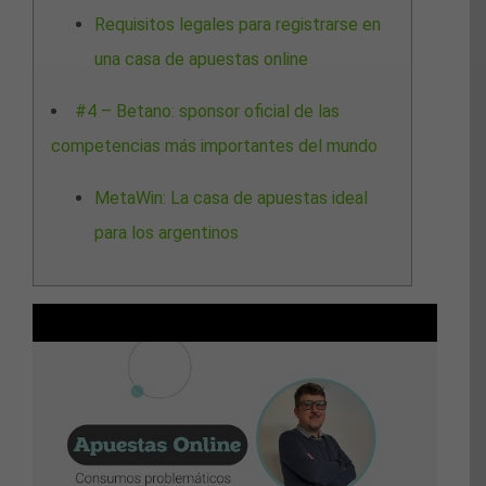
Requisitos legales para registrarse en
una casa de apuestas online
#4 – Betano: sponsor oficial de las
competencias más importantes del mundo
MetaWin: La casa de apuestas ideal
para los argentinos