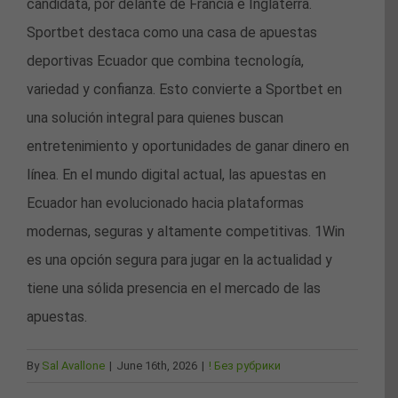
candidata, por delante de Francia e Inglaterra.
Sportbet destaca como una casa de apuestas
deportivas Ecuador que combina tecnología,
variedad y confianza. Esto convierte a Sportbet en
una solución integral para quienes buscan
entretenimiento y oportunidades de ganar dinero en
línea. En el mundo digital actual, las apuestas en
Ecuador han evolucionado hacia plataformas
modernas, seguras y altamente competitivas. 1Win
es una opción segura para jugar en la actualidad y
tiene una sólida presencia en el mercado de las
apuestas.
By
Sal Avallone
|
June 16th, 2026
|
! Без рубрики