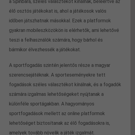
a Spinbara, széles választékot kínálnak, beleértve az
élő osztós játékokat is, ahol a játékosok valós
időben játszhatnak másokkal. Ezek a platformok
gyakran mobileszközökön is elérhetők, ami lehetővé
teszi a felhasználók számára, hogy bárhol és
bármikor élvezhessék a játékokat.
A sportfogadás szintén jelentős része a magyar
szerencsejátéknak. A sporteseményekre tett
fogadások széles választékot kínálnak, és a fogadók
számára izgalmas lehetőségeket nyújtanak a
különféle sportágakban. A hagyományos
sportfogadások mellett az online platformok
lehetőséget biztosítanak az élő fogadásokra is,
amelyek tovább növelik a játék izgalmát.