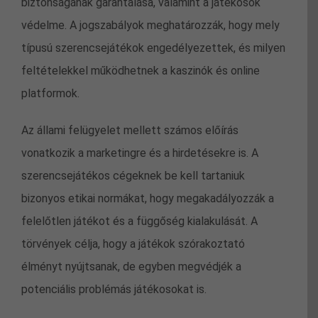
biztonságának garantálása, valamint a játékosok
védelme. A jogszabályok meghatározzák, hogy mely
típusú szerencsejátékok engedélyezettek, és milyen
feltételekkel működhetnek a kaszinók és online
platformok.
Az állami felügyelet mellett számos előírás
vonatkozik a marketingre és a hirdetésekre is. A
szerencsejátékos cégeknek be kell tartaniuk
bizonyos etikai normákat, hogy megakadályozzák a
felelőtlen játékot és a függőség kialakulását. A
törvények célja, hogy a játékok szórakoztató
élményt nyújtsanak, de egyben megvédjék a
potenciális problémás játékosokat is.