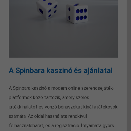
A Spinbara kaszinó és ajánlatai
A Spinbara kaszinó a modern online szerencsejáték-
platformok közé tartozik, amely széles
játékkínálatot és vonzó bónuszokat kínál a játékosok
számára. Az oldal használata rendkívül
felhasználóbarát, és a regisztráció folyamata gyors