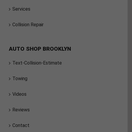
Services
Collision Repair
AUTO SHOP BROOKLYN
Text-Collision-Estimate
Towing
Videos
Reviews
Contact