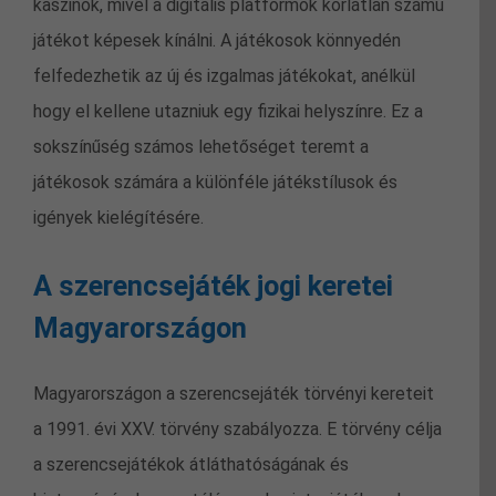
kaszinók, mivel a digitális platformok korlátlan számú
játékot képesek kínálni. A játékosok könnyedén
felfedezhetik az új és izgalmas játékokat, anélkül
hogy el kellene utazniuk egy fizikai helyszínre. Ez a
sokszínűség számos lehetőséget teremt a
játékosok számára a különféle játékstílusok és
igények kielégítésére.
A szerencsejáték jogi keretei
Magyarországon
Magyarországon a szerencsejáték törvényi kereteit
a 1991. évi XXV. törvény szabályozza. E törvény célja
a szerencsejátékok átláthatóságának és