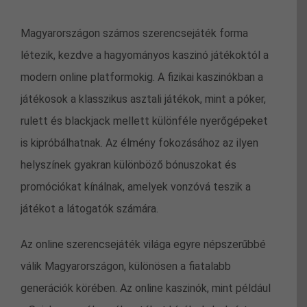
Magyarországon számos szerencsejáték forma
létezik, kezdve a hagyományos kaszinó játékoktól a
modern online platformokig. A fizikai kaszinókban a
játékosok a klasszikus asztali játékok, mint a póker,
rulett és blackjack mellett különféle nyerőgépeket
is kipróbálhatnak. Az élmény fokozásához az ilyen
helyszínek gyakran különböző bónuszokat és
promóciókat kínálnak, amelyek vonzóvá teszik a
játékot a látogatók számára.
Az online szerencsejáték világa egyre népszerűbbé
válik Magyarországon, különösen a fiatalabb
generációk körében. Az online kaszinók, mint például