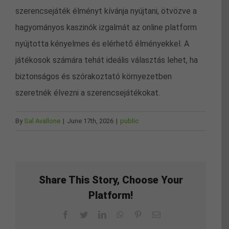
szerencsejáték élményt kívánja nyújtani, ötvözve a
hagyományos kaszinók izgalmát az online platform
nyújtotta kényelmes és elérhető élményekkel. A
játékosok számára tehát ideális választás lehet, ha
biztonságos és szórakoztató környezetben
szeretnék élvezni a szerencsejátékokat.
By
Sal Avallone
|
June 17th, 2026
|
public
Share This Story, Choose Your
Platform!
Facebook
Twitter
LinkedIn
WhatsApp
Pinterest
Email