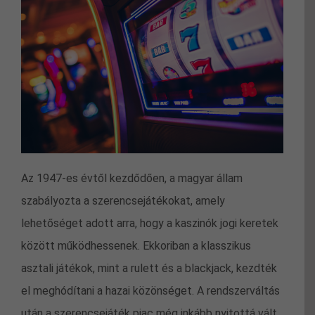
Az 1947-es évtől kezdődően, a magyar állam
szabályozta a szerencsejátékokat, amely
lehetőséget adott arra, hogy a kaszinók jogi keretek
között működhessenek. Ekkoriban a klasszikus
asztali játékok, mint a rulett és a blackjack, kezdték
el meghódítani a hazai közönséget. A rendszerváltás
után a szerencsejáték piac még inkább nyitottá vált,