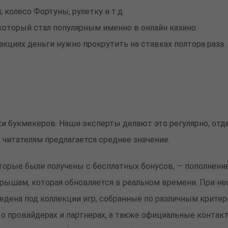
 колесо Фортуны, рулетку и т.д.
который стал популярным именно в онлайн казино.
акциях деньги нужно прокрутить на ставках полтора раза.
букмекеров. Наши эксперты делают это регулярно, отдель
 читателям предлагается среднее значение.
орые были получены с бесплатных бонусов, — пополнение 
игрышам, которая обновляется в реальном времени. При 
едена под коллекции игр, собранные по различным критер
я о провайдерах и партнерах, а также официальные контак