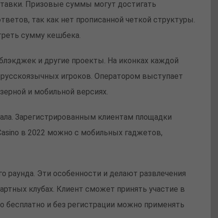
ставки. Призовые суммы могут достигать
тветов, так как нет прописанной четкой структуры.
отреть сумму кешбека.
 блэкджек и другие проекты. На иконках каждой
и русскоязычных игроков. Оператором выступает
узерной и мобильной версиях.
тала. Зарегистрированным клиентам площадки
Casino в 2022 можно с мобильных гаджетов,
о раунда. Эти особенности и делают развлечения
артных клубах. Клиент сможет принять участие в
sino бесплатно и без регистрации можно применять