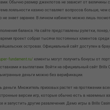
зами. Обычно размер джекпотов не зависит от величины 
тема лояльности казино оставляет вопросов больше, чем о
то не знает заранее. В личном кабинете можно лишь посм
полнения баланса. На сайте представлены рулетки, покер,
то время проект собрал тысячи постоянных клиентов сред
а Сейшельских островах. Официальный сайт доступен в бра
super-fundament.ru/
клиенты могут получить бонусы от пор
ставками и выплатами. Войти на официальный сайт Brillx 
ыигранные деньги можно без верификации.
ь деньги. Множитель призовых растет на протяжении всег
ктронные версии игр, которые обычно есть в наземных аз
е и запустить другие развлечения. Демо игры в Brillx Ca