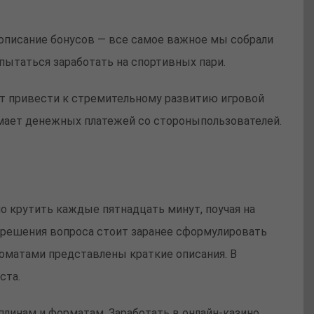
 описание бонусов — все самое важное мы собрали
 пытаться заработать на спортивных пари.
ет привести к стремительному развитию игровой
имает денежных платежей со стороныпользователей.
 крутить каждые пятнадцать минут, поучая на
 решения вопроса стоит заранее сформулировать
томатами представлены краткие описания. В
ста.
линам и форматам. Заработать в онлайн-казино