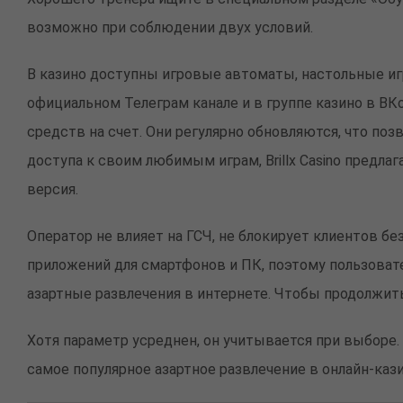
возможно при соблюдении двух условий.
В казино доступны игровые автоматы, настольные игр
официальном Телеграм канале и в группе казино в В
средств на счет. Они регулярно обновляются, что п
доступа к своим любимым играм, Brillx Casino предл
версия.
Оператор не влияет на ГСЧ, не блокирует клиентов б
приложений для смартфонов и ПК, поэтому пользовател
азартные развлечения в интернете. Чтобы продолжить
Хотя параметр усреднен, он учитывается при выборе.
самое популярное азартное развлечение в онлайн-казин