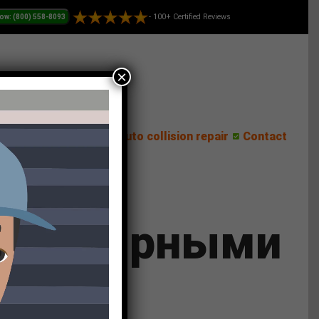
- 100+ Certified Reviews
×
ess Center
Reviews
Auto collision repair
Contact
и популярными