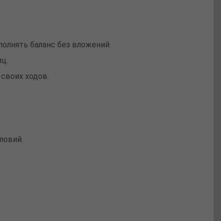
олнять баланс без вложений.
ц.
своих ходов.
ловий.