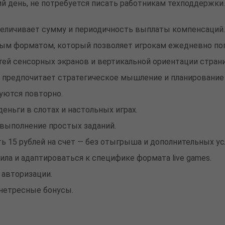
ний день, не потребуется писать работникам техподдержки.
величивает сумму и периодичность выплаты компенсаций.
ным форматом, который позволяет игрокам ежедневно поп
ей сенсорных экранов и вертикальной ориентации страни
о предпочитает стратегическое мышление и планирование 
руются повторно.
еньги в слотах и настольных играх.
а выполнение простых заданий.
ь 15 рублей на счет — без отыгрыша и дополнительных ус
ила и адаптироваться к специфике формата live games.
 авторизации.
инетресные бонусы.