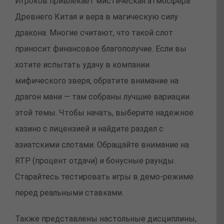
Игроков привлекает мистическая атмосфера
Древнего Китая и вера в магическую силу
дракона. Многие считают, что такой слот
приносит финансовое благополучие. Если вы
хотите испытать удачу в компании
мифического зверя, обратите внимание на
драгон мани — там собраны лучшие вариации
этой темы. Чтобы начать, выберите надежное
казино с лицензией и найдите раздел с
азиатскими слотами. Обращайте внимание на
RTP (процент отдачи) и бонусные раунды.
Старайтесь тестировать игры в демо-режиме
перед реальными ставками.
Также представлены настольные дисциплины,