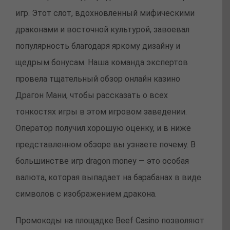
игр. Этот слот, вдохновленный мифическими
драконами и восточной культурой, завоевал
популярность благодаря яркому дизайну и
щедрым бонусам. Наша команда экспертов
провела тщательный обзор онлайн казино
Драгон Мани, чтобы рассказать о всех
тонкостях игры в этом игровом заведении.
Оператор получил хорошую оценку, и в ниже
представленном обзоре вы узнаете почему. В
большинстве игр dragon money — это особая
валюта, которая выпадает на барабанах в виде
символов с изображением дракона.
Промокоды на площадке Beef Casino позволяют