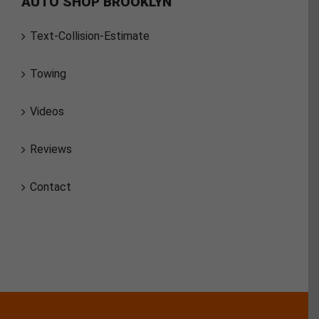
AUTO SHOP BROOKLYN
Text-Collision-Estimate
Towing
Videos
Reviews
Contact