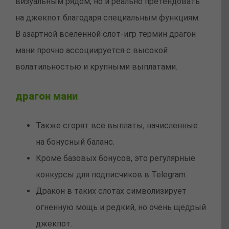
визуальным рядом, но и реально претендовать
на джекпот благодаря специальным функциям.
В азартной вселенной слот-игр термин драгон
мани прочно ассоциируется с высокой
волатильностью и крупными выплатами.
драгон мани
Также сгорят все выплаты, начисленные
на бонусный баланс.
Кроме базовых бонусов, это регулярные
конкурсы для подписчиков в Telegram.
Дракон в таких слотах символизирует
огненную мощь и редкий, но очень щедрый
джекпот.