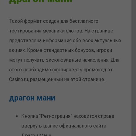
Такой формат создан для бесплатного
тестирования механики слотов. На странице
представлена информация обо всех актуальных
акциях. Кроме стандартных бонусов, игроки
могут получать эксклюзивные начисления. Для
этого необходимо скопировать промокод от
Casino.ru, размещенный на этой странице.
драгон мани
Кнопка “Регистрация” находится справа
вверху в шапке официального сайта
Драгон Мани.