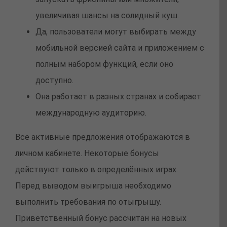
увеличивая шансы на солидный куш.
Да, пользователи могут выбирать между
мобильной версией сайта и приложением с
полным набором функций, если оно
доступно.
Она работает в разных странах и собирает
международную аудиторию.
Все активные предложения отображаются в
личном кабинете. Некоторые бонусы
действуют только в определённых играх.
Перед выводом выигрыша необходимо
выполнить требования по отыгрышу.
Приветственный бонус рассчитан на новых