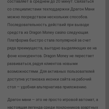
составляет в среднем до 20 минут. Связаться
со специалистами техподдержки Драгон Мани
можно посредством нескольких способов.
Последовательность действий при выводе
средств из Dragon Money casino следующая.
Платформа быстро стала популярной за счет
ряда преимуществ, выгодно выделяющих ее на
фоне конкурентов. Dragon Money не перестает
развиваться, радуя клиентов новыми
возможностями. Для активных пользователей
доступна установка иконки сайта на рабочий
стол — удобная альтернатива приложению.
Драгон мани — это не просто игровой автомат, а
настоящая легенда среди поклонников азартных