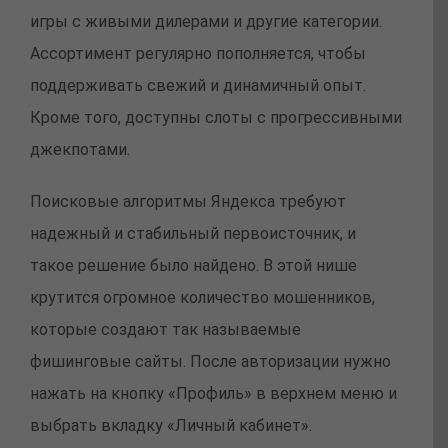
игры с живыми дилерами и другие категории.
Ассортимент регулярно пополняется, чтобы
поддерживать свежий и динамичный опыт.
Кроме того, доступны слоты с прогрессивными
джекпотами.
Поисковые алгоритмы Яндекса требуют
надежный и стабильный первоисточник, и
такое решение было найдено. В этой нише
крутится огромное количество мошенников,
которые создают так называемые
фишинговые сайты. После авторизации нужно
нажать на кнопку «Профиль» в верхнем меню и
выбрать вкладку «Личный кабинет».