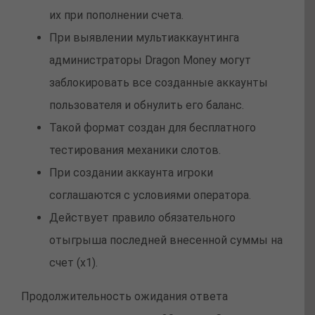
их при пополнении счета.
При выявлении мультиаккаунтинга
администраторы Dragon Money могут
заблокировать все созданные аккаунты
пользователя и обнулить его баланс.
Такой формат создан для бесплатного
тестирования механики слотов.
При создании аккаунта игроки
соглашаются с условиями оператора.
Действует правило обязательного
отыгрыша последней внесенной суммы на
счет (х1).
Продолжительность ожидания ответа