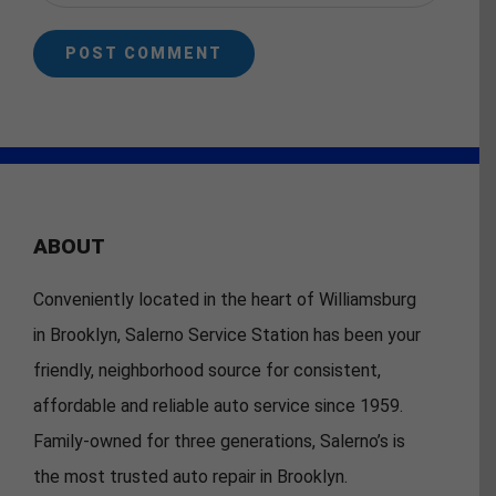
ABOUT
Conveniently located in the heart of Williamsburg
in Brooklyn, Salerno Service Station has been your
friendly, neighborhood source for consistent,
affordable and reliable auto service since 1959.
Family-owned for three generations, Salerno’s is
the most trusted auto repair in Brooklyn.