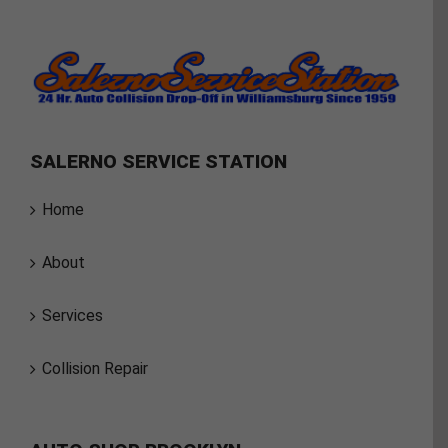
SALERNO SERVICE STATION
Home
About
Services
Collision Repair