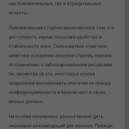
как положительные, так и отрицательные
аспекты.
Положительная сторона заключается в том, что
доступность зеркал повысила удобство и
стабильность игры. Пользователи отметили
заметное ускорение загрузки страниц зеркала
по сравнению с заблокированными ресурсами.
Но, несмотря на это, некоторые игроки
продолжали высказывать опасения по поводу
конфиденциальности и безопасности своих
личных данных.
На основе полученных данных можно дать
несколько рекомендаций для игроков. Прежде