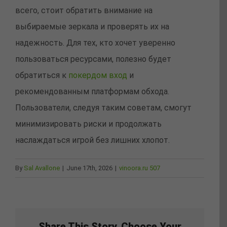
всего, стоит обратить внимание на
выбираемые зеркала и проверять их на
надежность. Для тех, кто хочет уверенно
пользоваться ресурсами, полезно будет
обратиться к
покердом вход
и
рекомендованным платформам обхода.
Пользователи, следуя таким советам, смогут
минимизировать риски и продолжать
наслаждаться игрой без лишних хлопот.
By
Sal Avallone
|
June 17th, 2026
|
vinoora.ru 507
Share This Story, Choose Your