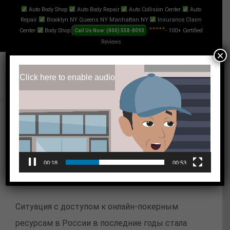
Skip
Auto Body Shop
Auto Body Repair
Auto Collision Center
Auto
Repair
Brooklyn NY Queens NY Manhattan NY
Insurance Claim
to
Center
Body Shop
- 100+ Certified
content
Reviews
×
Video
Click here to enable audio
Player
Контекст и история
использования
зеркал ПокерДома
00:18
00:53
Ситуация с доступом к онлайн-покерным
ресурсам в России в последние годы стала