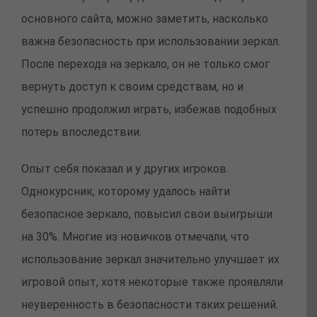
основного сайта, можно заметить, насколько
важна безопасность при использовании зеркал.
После перехода на зеркало, он не только смог
вернуть доступ к своим средствам, но и
успешно продолжил играть, избежав подобных
потерь впоследствии.
Опыт себя показал и у других игроков.
Однокурсник, которому удалось найти
безопасное зеркало, повысил свои выигрыши
на 30%. Многие из новичков отмечали, что
использование зеркал значительно улучшает их
игровой опыт, хотя некоторые также проявляли
неуверенность в безопасности таких решений.