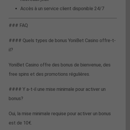
Accès à un service client disponible 24/7
### FAQ
#### Quels types de bonus YoniBet Casino offre-t-
il?
YoniBet Casino offre des bonus de bienvenue, des
free spins et des promotions régulières.
#### Y a-t-il une mise minimale pour activer un
bonus?
Oui, la mise minimale requise pour activer un bonus
est de 10€.