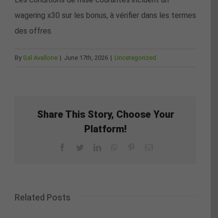
wagering x30 sur les bonus, à vérifier dans les termes
des offres.
By
Sal Avallone
|
June 17th, 2026
|
Uncategorized
Share This Story, Choose Your
Platform!
Facebook
Twitter
LinkedIn
WhatsApp
Pinterest
Email
Related Posts