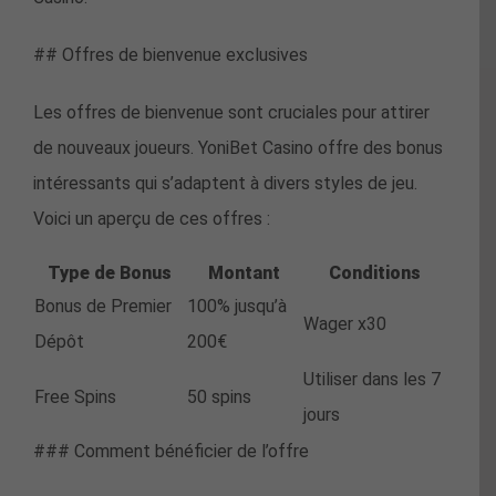
## Offres de bienvenue exclusives
Les offres de bienvenue sont cruciales pour attirer
de nouveaux joueurs. YoniBet Casino offre des bonus
intéressants qui s’adaptent à divers styles de jeu.
Voici un aperçu de ces offres :
Type de Bonus
Montant
Conditions
Bonus de Premier
100% jusqu’à
Wager x30
Dépôt
200€
Utiliser dans les 7
Free Spins
50 spins
jours
### Comment bénéficier de l’offre