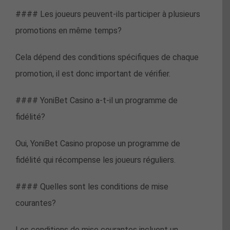
#### Les joueurs peuvent-ils participer à plusieurs
promotions en même temps?
Cela dépend des conditions spécifiques de chaque
promotion, il est donc important de vérifier.
#### YoniBet Casino a-t-il un programme de
fidélité?
Oui, YoniBet Casino propose un programme de
fidélité qui récompense les joueurs réguliers.
#### Quelles sont les conditions de mise
courantes?
Les conditions de mise courantes incluent un