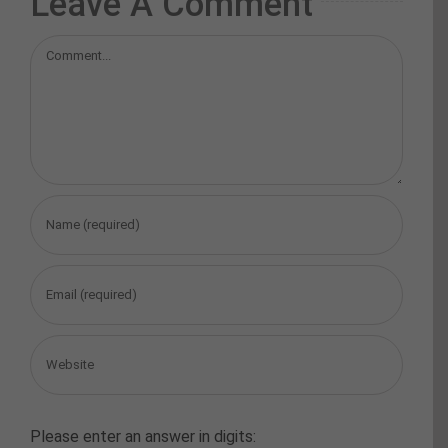
Leave A Comment
Comment
Please enter an answer in digits: