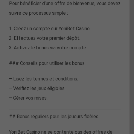
Pour bénéficier d’une offre de bienvenue, vous devez
suivre ce processus simple :
1. Créez un compte sur YoniBet Casino.
2. Effectuez votre premier dépôt.
3. Activez le bonus via votre compte.
### Conseils pour utiliser les bonus
– Lisez les termes et conditions.
– Vérifiez les jeux éligibles.
– Gérer vos mises.
## Bonus réguliers pour les joueurs fidèles
YoniBet Casino ne se contente pas des offres de