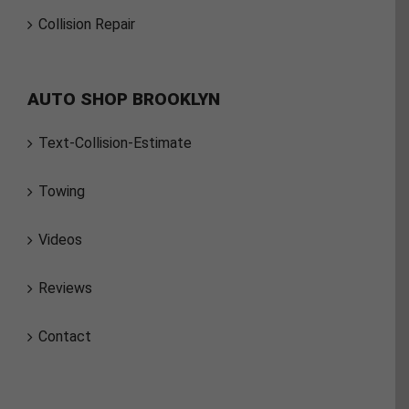
Collision Repair
AUTO SHOP BROOKLYN
Text-Collision-Estimate
Towing
Videos
Reviews
Contact